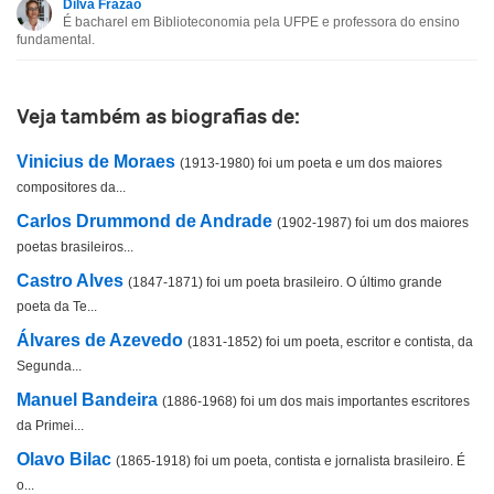
Dilva Frazão
É bacharel em Biblioteconomia pela UFPE e professora do ensino
Esta biografia não tem a informação que procuro
fundamental.
Outro
Veja também as biografias de:
Vinicius de Moraes
(1913-1980) foi um poeta e um dos maiores
compositores da...
Carlos Drummond de Andrade
(1902-1987) foi um dos maiores
poetas brasileiros...
Castro Alves
(1847-1871) foi um poeta brasileiro. O último grande
poeta da Te...
Álvares de Azevedo
(1831-1852) foi um poeta, escritor e contista, da
Segunda...
Manuel Bandeira
(1886-1968) foi um dos mais importantes escritores
da Primei...
Olavo Bilac
(1865-1918) foi um poeta, contista e jornalista brasileiro. É
o...