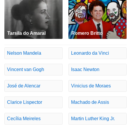
Tarsila do Amaral
Romero Britto
Nelson Mandela
Leonardo da Vinci
Vincent van Gogh
Isaac Newton
José de Alencar
Vinicius de Moraes
Clarice Lispector
Machado de Assis
Cecília Meireles
Martin Luther King Jr.