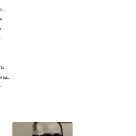
i...
...
...
...
.
Ta...
r su...
:...