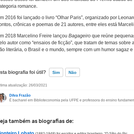
ategoria romance.
m 2016 foi lançado o livro “Olhar Paris”, organizado por Leona
ontos, crônicas e poemas de 21 autores, entre eles está Marceli
m 2018 Marcelino Freire lançou
Bagageiro
que reúne pequenas
elo autor como “ensaios de ficção”, que tratam de temas sobre a e
ão literária, o Brasil e o mundo, sempre com um humor sagaz e 
sta biografia foi útil?
Sim
Não
ltima atualização: 26/03/2021
Esta biografia contém informação incorreta
Dilva Frazão
É bacharel em Biblioteconomia pela UFPE e professora do ensino fundament
Esta biografia não tem a informação que procuro
Outro
eja também as biografias de:
onteiro Lobato
(1882-1948) foi escritor e editor brasileiro. "O Sítio do Pic...