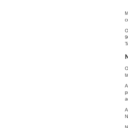
M
c
O
9
T
O
t
A
p
a
A
N
N