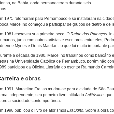
fonso, na Bahia, onde permaneceram durante seis
nos.
m 1975 retornaram para Pernambuco e se instalaram na cidade
poca Marcelino começou a participar de grupos de teatro e de le
m 1981 escreveu sua primeira peça,
O Reino dos Palhaços
. I
umanos, junto com outros artistas e escritores, entre eles, Ped
drienne Myrtes e Denis Maerlant, o que foi muito importante par
urante a década de 1980, Marcelino trabalhou como bancário e 
etras na Universidade Católica de Pernambuco, porém não con
989 participou da Oficina Literária do escritor Raimundo Carreir
arreira e obras
m 1991, Marcelino Freitas mudou-se para a cidade de São Pau
orma independente, seu primeiro livro intitulado
AcRústico
, que
obre a sociedade contemporânea.
m 1998 publicou o livro de aforismos
EraOdito
. Sobre a obra c