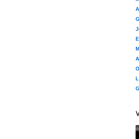
A
G
J
E
M
A
O
L
G