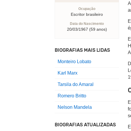
A
Ocupação
a
Escritor brasileiro
E
Data do Nascimento
é
20/03/1967 (59 anos)
E
H
BIOGRAFIAS MAIS LIDAS
A
Monteiro Lobato
D
L
Karl Marx
1
Tarsila do Amaral
C
Romero Britto
E
Nelson Mandela
f
s
BIOGRAFIAS ATUALIZADAS
E