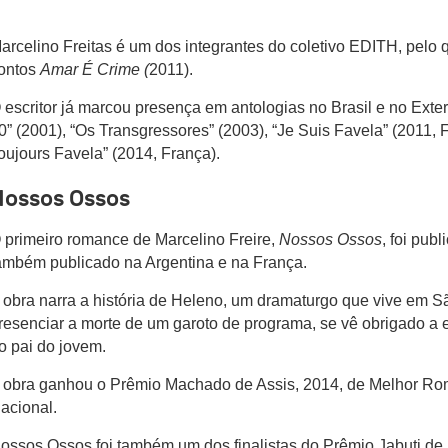
arcelino Freitas é um dos integrantes do coletivo EDITH, pelo q
ontos
Amar É Crime (
2011).
 escritor já marcou presença em antologias no Brasil e no Exteri
0” (2001), “Os Transgressores” (2003), “Je Suis Favela” (2011, 
oujours Favela” (2014, França).
Nossos Ossos
 primeiro romance de Marcelino Freire,
Nossos Ossos
, foi pub
ambém publicado na Argentina e na França.
 obra narra a história de Heleno, um dramaturgo que vive em S
resenciar a morte de um garoto de programa, se vê obrigado a 
o pai do jovem.
 obra ganhou o Prêmio Machado de Assis, 2014, de Melhor Rom
acional.
ossos Ossos foi também um dos finalistas do Prêmio Jabuti de 