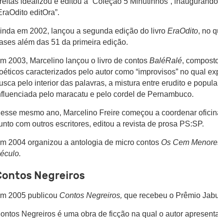
reitas idealizou e editou a “Coleção 5 Minutinhos”, inaugurando
EraOdito editOra”.
inda em 2002, lançou a segunda edição do livro
EraOdito
, no 
rases além das 51 da primeira edição.
m 2003, Marcelino lançou o livro de contos
BaléRalé
, composto
oéticos caracterizados pelo autor como “improvisos” no qual e
usca pelo interior das palavras, a mistura entre erudito e popula
nfluenciada pelo maracatu e pelo cordel de Pernambuco.
esse mesmo ano, Marcelino Freire começou a coordenar oficinas
unto com outros escritores, editou a revista de prosa PS:SP.
m 2004 organizou a antologia de micro contos
Os Cem Menores
éculo.
Contos Negreiros
m 2005 publicou
Contos Negreiros,
que recebeu o Prêmio Jabuti
ontos Negreiros é uma obra de ficção na qual o autor apresent