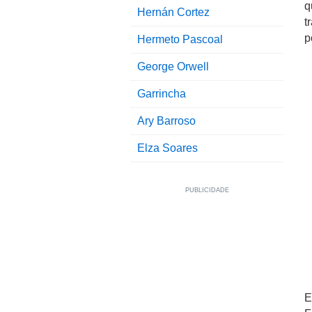
q
Hernán Cortez
t
p
Hermeto Pascoal
George Orwell
Garrincha
Ary Barroso
Elza Soares
E