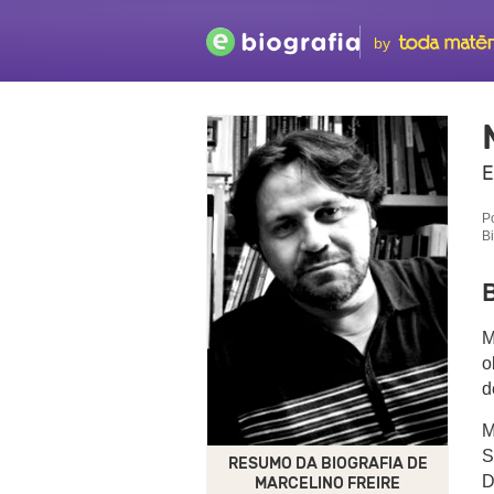
by
E
P
B
B
M
o
d
M
S
RESUMO DA BIOGRAFIA DE
D
MARCELINO FREIRE