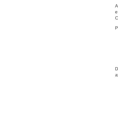
A
e
C
P
D
a