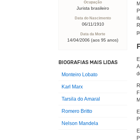
Ocupação
M
Jurista brasileiro
P
i
Data do Nascimento
06/11/1910
R
p
Data da Morte
14/04/2006 (aos 95 anos)
E
BIOGRAFIAS MAIS LIDAS
A
d
Monteiro Lobato
R
Karl Marx
F
Tarsila do Amaral
M
Romero Britto
E
P
Nelson Mandela
E
P