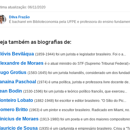
ltima atualização: 06/11/2020
Esta biografia contém informação incorreta
Dilva Frazão
É bacharel em Biblioteconomia pela UFPE e professora do ensino fundament
Esta biografia não tem a informação que procuro
Outro
eja também as biografias de:
lóvis Beviláqua
(1859-1944) foi um jurista e legislador brasileiro. Foi o a...
lexandre de Moraes
é o atual ministro do STF (Supremo Tribunal Federal) e
ugo Grotius
(1583-1645) foi um jurista holandês, considerado um dos fundado
anaina Paschoal
(1974) é uma política, jurista e professora livre docente de..
ean Bodin
(1530-1596) foi um jurista e teórico político francês, que exerceu...
onteiro Lobato
(1882-1948) foi escritor e editor brasileiro. "O Sítio do Pic...
omero Britto
(1963) é um pintor e escultor brasileiro. Radicado em Miami, no.
inicius de Moraes
(1913-1980) foi um poeta e um dos maiores compositores
auricio de Sousa
(1935) é um cartunista e empresário brasileiro. Criou a "Tu