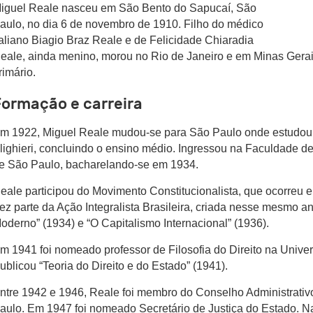
iguel Reale nasceu em São Bento do Sapucaí, São
aulo, no dia 6 de novembro de 1910. Filho do médico
taliano Biagio Braz Reale e de Felicidade Chiaradia
eale, ainda menino, morou no Rio de Janeiro e em Minas Gerai
rimário.
Formação e carreira
m 1922, Miguel Reale mudou-se para São Paulo onde estudou n
lighieri, concluindo o ensino médio. Ingressou na Faculdade de
e São Paulo, bacharelando-se em 1934.
eale participou do Movimento Constitucionalista, que ocorreu
ez parte da Ação Integralista Brasileira, criada nesse mesmo a
oderno” (1934) e “O Capitalismo Internacional” (1936).
m 1941 foi nomeado professor de Filosofia do Direito na Unive
ublicou “Teoria do Direito e do Estado” (1941).
ntre 1942 e 1946, Reale foi membro do Conselho Administrati
aulo. Em 1947 foi nomeado Secretário de Justiça do Estado. Na