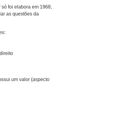
” só foi elabora em 1968,
dar as questões da
es:
ireito
ossui um valor (aspecto