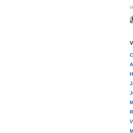
Ú
V
C
A
H
J
J
M
R
V
M