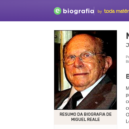
by
J
P
B
B
M
p
c
c
RESUMO DA BIOGRAFIA DE
O
MIGUEL REALE
L