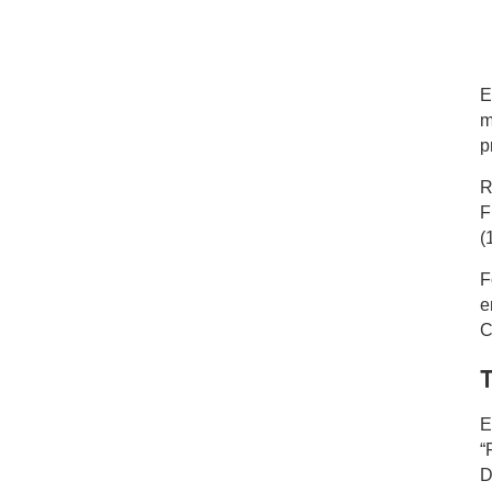
E
m
p
R
F
(
F
e
C
T
E
“
D