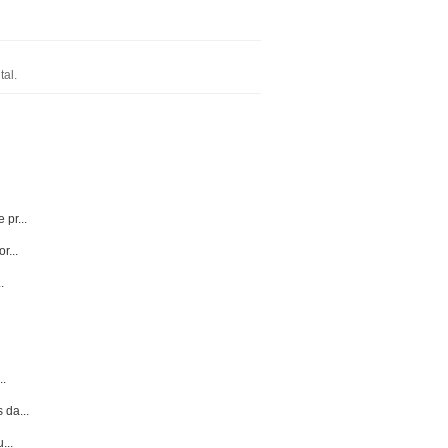
al.
 pr...
r...
.
..
 da...
...