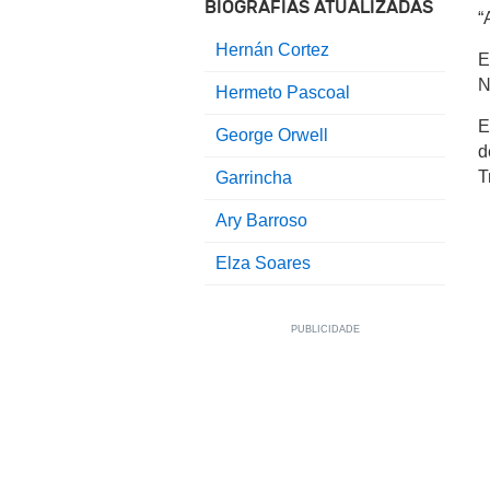
BIOGRAFIAS ATUALIZADAS
“
Hernán Cortez
E
N
Hermeto Pascoal
E
George Orwell
d
T
Garrincha
Ary Barroso
Elza Soares