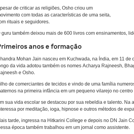
pesar de criticar as religiões, Osho criou um
ovimento com todas as características de uma seita,
om rituais e seguidores.
 guru também deixou mais de 600 livros com ensinamentos, li
Primeiros anos e formação
handra Mohan Jain nasceu em Kuchwada, na Índia, em 11 de 
ongo da vida adotou também os nomes Acharya Rajneesh, Bh
ajneesh e Osho.
ilho de comerciantes de tecidos e vindo de uma família numeros
aternos na primeira infância em um pequeno vilarejo no centro 
m sua vida escolar se destacou por sua rebeldia e talento. Na 
nteressa por meditação, ioga, hipnose e outros métodos de exp
ais tarde, ingressa na Hitkarini College e depois no DN Jain C
essa época também trabalhou em um jornal como assistente.