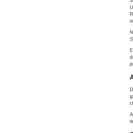
S
U
R
o
N
S
E
d
p
D
g
c
A
t