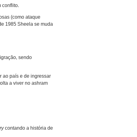
conflito.
nosas (como ataque
al de 1985 Sheela se muda
migração, sendo
r ao país e de ingressar
volta a viver no ashram
try
contando a história de