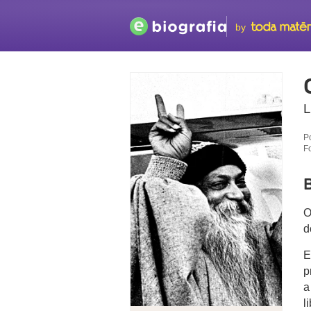
by
L
P
F
B
O
d
E
p
a
l