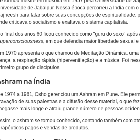
e formou mestre em filosofia em 1957 pela Universidade de Sag
niversidade de Jabalpur. Nessa época percorreu a Índia com 
ajneesh para falar sobre suas concepções de espiritualidade, 
nde criticava o socialismo e exaltava o sistema capitalista.
o final dos anos 60 ficou conhecido como "guru do sexo" após 
uperconsciousness
, em que defendia maior liberdade sexual e
m 1970 apresenta o que chamou de Meditação Dinâmica, uma t
ança, a respiração rápida (hiperventilação) e a música. Foi ne
rimeiro grupo de discípulos.
Ashram na Índia
e 1974 a 1981, Osho gerenciou um Ashram em Pune. Ele permit
ravação de suas palestras e a difusão desse material, o que fe
hegasse mais longe e atraiu grande número de pessoas ocident
ssim, o ashram se tornou conhecido, contando também com at
erapêuticos pagos e vendas de produtos.