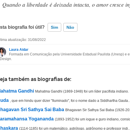
Quando a liberdade é deixada intacta, o amor cresce in
sta biografia foi útil?
Sim
Não
ltima atualização: 31/08/2022
Esta biografia contém informação incorreta
Laura Aidar
Formada em Comunicação pela Universidade Estadual Paulista (Unesp) e em
Esta biografia não tem a informação que procuro
 Design.
Outro
eja também as biografias de:
ahatma Gandhi
Mahatma Gandhi (1869-1948) foi um líder pacifista indiano. P
uda
, que em hindu quer dizer "Iluminado", foi o nome dado a Siddhartha Gauta..
hagavan Sri Sathya Sai Baba
Bhagavan Sir Sathya Sai Baba (1926-2011) 
aramahansa Yogananda
(1893-1952) foi um iogue e guro indiano, consi
haskara
(1114-1185) foi um matemático, astrólogo, astrônomo e professor indi..