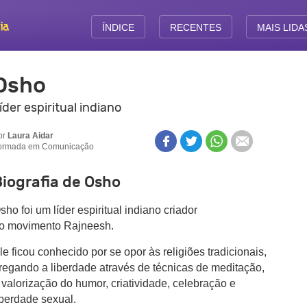
ÍNDICE
RECENTES
MAIS LIDA
Osho
íder espiritual indiano
or
Laura Aidar
ormada em Comunicação
iografia de Osho
sho foi um líder espiritual indiano criador
o movimento Rajneesh.
le ficou conhecido por se opor às religiões tradicionais,
regando a liberdade através de técnicas de meditação,
 valorização do humor, criatividade, celebração e
iberdade sexual.