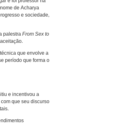
ar e foi professor na
o nome de Acharya
progresso e sociedade,
a palestra
From Sex to
 aceitação.
écnica que envolve a
sse período que forma o
iu e incentivou a
z com que seu discurso
ais.
endimentos