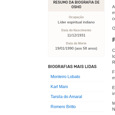
RESUMO DA BIOGRAFIA DE
A
OSHO
m
Ocupação
c
Líder espiritual indiano
O
Data do Nascimento
11/12/1931
Data da Morte
19/01/1990 (aos 58 anos)
C
l
R
BIOGRAFIAS MAIS LIDAS
F
Monteiro Lobato
m
Karl Marx
E
i
Tarsila do Amaral
M
Romero Britto
N