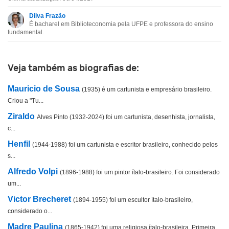
Esta biografia contém informação incorreta
Dilva Frazão
É bacharel em Biblioteconomia pela UFPE e professora do ensino
Esta biografia não tem a informação que procuro
fundamental.
Outro
Veja também as biografias de:
Mauricio de Sousa
(1935) é um cartunista e empresário brasileiro.
Criou a "Tu...
Ziraldo
Alves Pinto (1932-2024) foi um cartunista, desenhista, jornalista,
c...
Henfil
(1944-1988) foi um cartunista e escritor brasileiro, conhecido pelos
s...
Alfredo Volpi
(1896-1988) foi um pintor ítalo-brasileiro. Foi considerado
um...
Victor Brecheret
(1894-1955) foi um escultor ítalo-brasileiro,
considerado o...
Madre Paulina
(1865-1942) foi uma religiosa ítalo-brasileira. Primeira