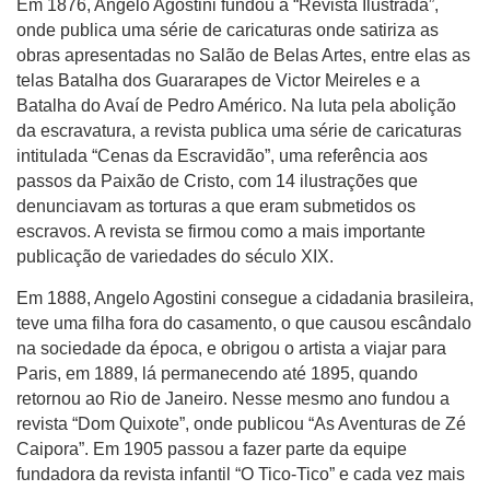
Em 1876, Angelo Agostini fundou a “Revista Ilustrada”,
onde publica uma série de caricaturas onde satiriza as
obras apresentadas no Salão de Belas Artes, entre elas as
telas Batalha dos Guararapes de Victor Meireles e a
Batalha do Avaí de Pedro Américo. Na luta pela abolição
da escravatura, a revista publica uma série de caricaturas
intitulada “Cenas da Escravidão”, uma referência aos
passos da Paixão de Cristo, com 14 ilustrações que
denunciavam as torturas a que eram submetidos os
escravos. A revista se firmou como a mais importante
publicação de variedades do século XIX.
Em 1888, Angelo Agostini consegue a cidadania brasileira,
teve uma filha fora do casamento, o que causou escândalo
na sociedade da época, e obrigou o artista a viajar para
Paris, em 1889, lá permanecendo até 1895, quando
retornou ao Rio de Janeiro. Nesse mesmo ano fundou a
revista “Dom Quixote”, onde publicou “As Aventuras de Zé
Caipora”. Em 1905 passou a fazer parte da equipe
fundadora da revista infantil “O Tico-Tico” e cada vez mais