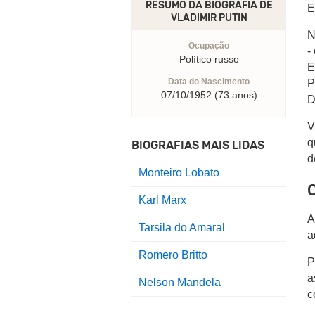
RESUMO DA BIOGRAFIA DE
E
VLADIMIR PUTIN
N
Ocupação
-
Político russo
E
Data do Nascimento
P
07/10/1952 (73 anos)
D
V
q
BIOGRAFIAS MAIS LIDAS
d
Monteiro Lobato
C
Karl Marx
A
Tarsila do Amaral
a
Romero Britto
P
a
Nelson Mandela
c