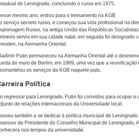
stadual de Leningrado, concluindo o curso em 1975.
esse mesmo ano, entrou para o treinamento na KGB
 o serviço secreto russo, e começou sua vida profissional na di
spionagem Russo, na antiga União das Repúblicas Socialistas
rimeiro servia em sua cidade natal, em seguida foi designado
resden, na Alemanha Oriental.
ladimir Putin permaneceu na Alemanha Oriental até o desmo
ueda do muro de Berlim, em 1989, uma vez que a reunificação
esmantelou os serviços da KGB naquele país.
arreira Política
o regressar para Leningrado, Putin foi convidou para ocupar o c
djunto de relações internacionais da Universidade local.
assou também a se dedicar à política municipal de Leningrad
ssessor do Presidente do Conselho Municipal de Leningrado, A
onhecera nos tempos da universidade.