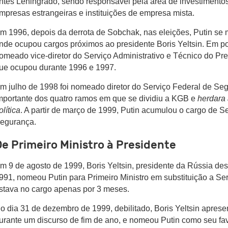
ntes Leningrado, sendo responsável pela área de investimentos
mpresas estrangeiras e instituições de empresa mista.
m 1996, depois da derrota de Sobchak, nas eleições, Putin s
nde ocupou cargos próximos ao presidente Boris Yeltsin. Em p
omeado vice-diretor do Serviço Administrativo e Técnico do Pr
ue ocupou durante 1996 e 1997.
m julho de 1998 foi nomeado diretor do Serviço Federal de Se
mportante dos quatro ramos em que se dividiu a KGB e
herdara 
olítica
. A partir de março de 1999, Putin acumulou o cargo de S
egurança.
e Primeiro Ministro à Presidente
m 9 de agosto de 1999, Boris Yeltsin, presidente da Rússia d
991, nomeou Putin para Primeiro Ministro em substituição a Se
stava no cargo apenas por 3 meses.
o dia 31 de dezembro de 1999, debilitado, Boris Yeltsin apres
urante um discurso de fim de ano, e nomeou Putin como seu fav