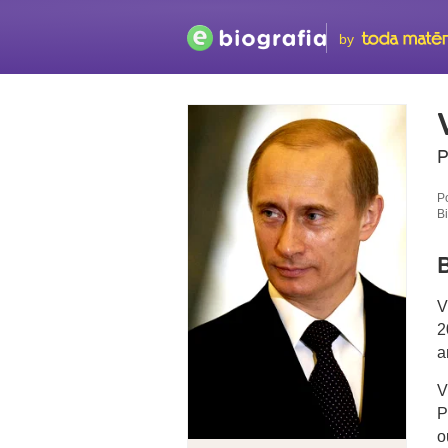
by
P
P
B
B
V
2
a
V
P
o