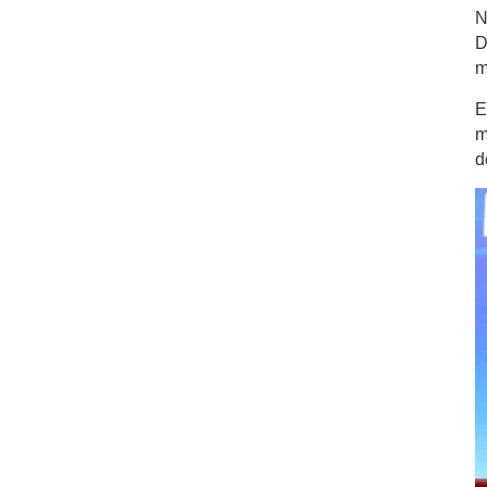
N
D
m
E
m
d