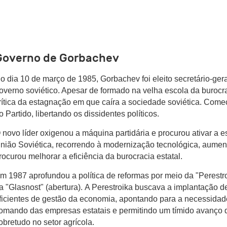
Governo de Gorbachev
o dia 10 de março de 1985, Gorbachev foi eleito secretário-gera
overno soviético. Apesar de formado na velha escola da burocra
rítica da estagnação em que caíra a sociedade soviética. Come
o Partido, libertando os dissidentes políticos.
 novo líder oxigenou a máquina partidária e procurou ativar a
nião Soviética, recorrendo à modernização tecnológica, aumen
rocurou melhorar a eficiência da burocracia estatal.
m 1987 aprofundou a política de reformas por meio da "Perestro
a "Glasnost" (abertura).
A Perestroika buscava a implantação 
ficientes de gestão da economia, apontando para a necessidad
omando das empresas estatais e permitindo um tímido avanço d
obretudo no setor agrícola.