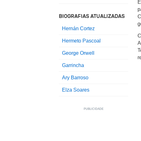
E
p
BIOGRAFIAS ATUALIZADAS
C
g
Hernán Cortez
C
Hermeto Pascoal
A
T
George Orwell
r
Garrincha
Ary Barroso
Elza Soares