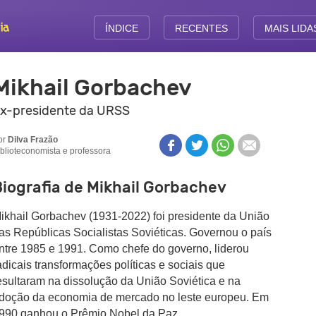
ÍNDICE
RECENTES
MAIS LIDA
Mikhail Gorbachev
x-presidente da URSS
or
Dilva Frazão
iblioteconomista e professora
Biografia de Mikhail Gorbachev
ikhail Gorbachev (1931-2022) foi presidente da União
as Repúblicas Socialistas Soviéticas. Governou o país
ntre 1985 e 1991. Como chefe do governo, liderou
adicais transformações políticas e sociais que
esultaram na dissolução da União Soviética e na
doção da economia de mercado no leste europeu.
Em
990 ganhou o Prêmio Nobel da Paz.