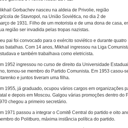
ikhail Gorbachev nasceu na aldeia de Privolie, região
grícola de Stavropol, na União Soviética, no dia 2 de
arço de 1931. Filho de um motorista e de uma dona de casa, e
ua região ser invadida pelas tropas nazistas.
eu pai foi convocado para o exército soviético e durante quatro
as batalhas. Com 14 anos, Mikhail ingressou na Liga Comunist
studava e também trabalhava como eletricista.
m 1952 ingressou no curso de direito da Universidade Estad
no, tornou-se membro do Partido Comunista. Em 1953 casou-s
itarenko e juntos tiveram uma filha.
m 1955, já graduado, ocupou vários cargos em organizações par
atal e depois em Moscou. Galgou várias promoções dentro do 
970 chegou a primeiro secretário.
m 1971 passou a integrar o Comitê Central do partido e oito an
embro do Politburo, máxima instância política do partido.