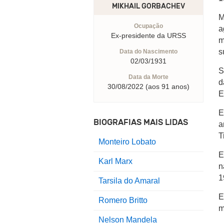
MIKHAIL GORBACHEV
M
Ocupação
a
Ex-presidente da URSS
m
s
Data do Nascimento
02/03/1931
S
Data da Morte
d
30/08/2022 (aos 91 anos)
E
E
BIOGRAFIAS MAIS LIDAS
a
T
Monteiro Lobato
E
Karl Marx
n
1
Tarsila do Amaral
E
Romero Britto
m
Nelson Mandela