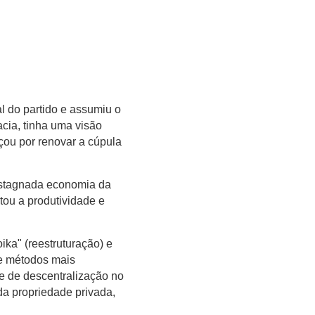
l do partido e assumiu o
cia, tinha uma visão
çou por renovar a cúpula
 estagnada economia da
tou a produtividade e
ika" (reestruturação) e
de métodos mais
e de descentralização no
a propriedade privada,