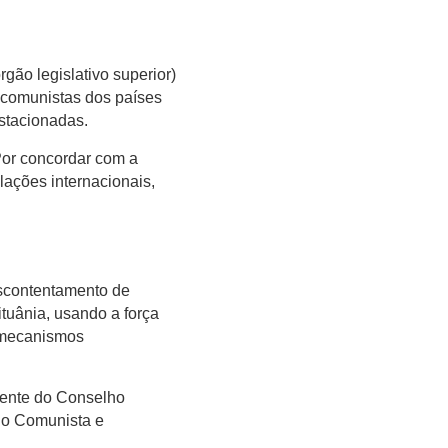
gão legislativo superior)
 comunistas dos países
estacionadas.
or concordar com a
lações internacionais,
escontentamento de
ituânia, usando a força
e mecanismos
dente do Conselho
ido Comunista e