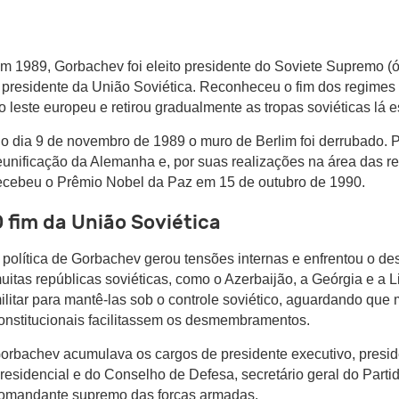
m 1989, Gorbachev foi eleito presidente do Soviete Supremo (ór
 presidente da União Soviética. Reconheceu o fim dos regimes
o leste europeu e retirou gradualmente as tropas soviéticas lá 
o dia 9 de novembro de 1989 o muro de Berlim foi derrubado.
P
eunificação
da Alemanha e, por suas realizações na área das re
ecebeu o Prêmio Nobel da Paz em 15 de outubro de 1990.
 fim da União Soviética
 política de Gorbachev gerou tensões internas e enfrentou o d
uitas repúblicas soviéticas, como o Azerbaijão, a Geórgia e a L
ilitar para mantê-las sob o controle soviético, aguardando qu
onstitucionais facilitassem os desmembramentos.
orbachev acumulava os cargos de presidente executivo, presi
residencial e do Conselho de Defesa, secretário geral do Part
omandante supremo das forças armadas.