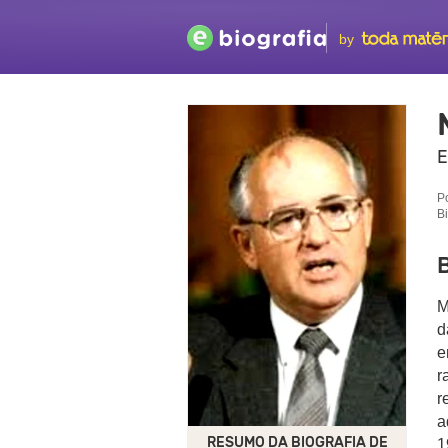
by
E
P
B
M
d
e
r
r
a
RESUMO DA BIOGRAFIA DE
1