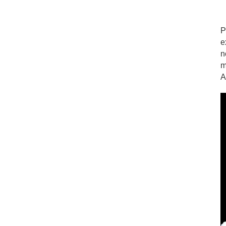
P
e
n
m
A