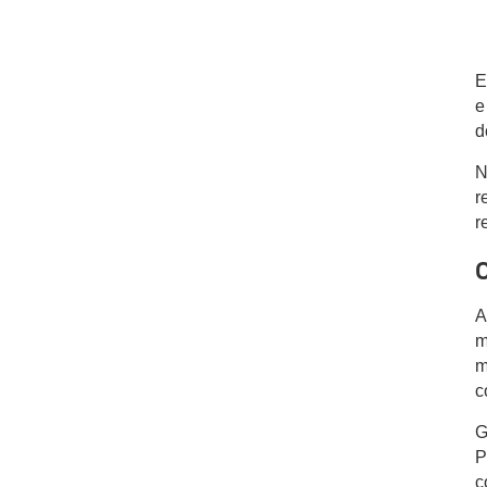
E
e
d
N
r
r
O
A
m
m
c
G
P
c