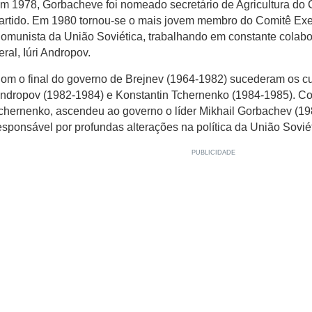
m 1978, Gorbacheve foi nomeado secretário de Agricultura do 
artido. Em 1980 tornou-se o mais jovem membro do Comitê Exe
omunista da União Soviética, trabalhando em constante colabo
eral, Iúri Andropov.
om o final do governo de Brejnev (1964-1982) sucederam os cur
ndropov (1982-1984) e Konstantin Tchernenko (1984-1985). C
chernenko, ascendeu ao governo o líder Mikhail Gorbachev (19
esponsável por profundas alterações na política da União Soviét