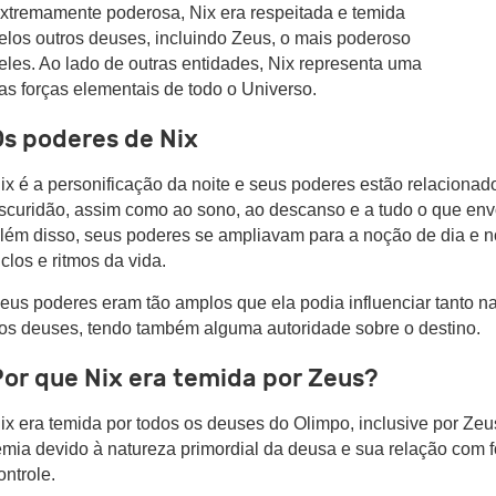
xtremamente poderosa, Nix era respeitada e temida
elos outros deuses, incluindo Zeus, o mais poderoso
eles. Ao lado de outras entidades, Nix representa uma
as forças elementais de todo o Universo.
Os poderes de Nix
ix é a personificação da noite e seus poderes estão relacionado
scuridão, assim como ao sono, ao descanso e a tudo o que envo
lém disso, seus poderes se ampliavam para a noção de dia e no
iclos e ritmos da vida.
eus poderes eram tão amplos que ela podia influenciar tanto n
os deuses, tendo também alguma autoridade sobre o destino.
or que Nix era temida por Zeus?
ix era temida por todos os deuses do Olimpo, inclusive por Zeus
emia devido à natureza primordial da deusa e sua relação com 
ontrole.