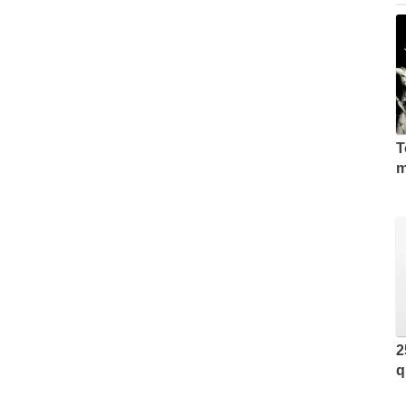
T
m
2
q