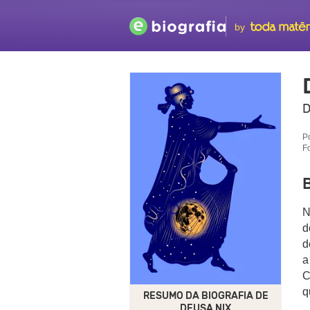
by
D
P
F
B
N
d
d
a
C
q
RESUMO DA BIOGRAFIA DE
DEUSA NIX