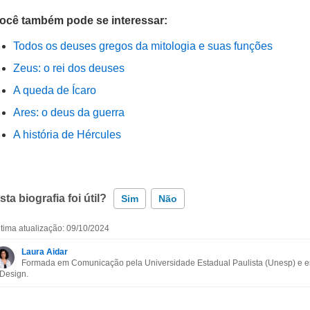
ocê também pode se interessar:
Todos os deuses gregos da mitologia e suas funções
Zeus: o rei dos deuses
A queda de Ícaro
Ares: o deus da guerra
A história de Hércules
sta biografia foi útil?
Sim
Não
ltima atualização: 09/10/2024
Esta biografia contém informação incorreta
Laura Aidar
Formada em Comunicação pela Universidade Estadual Paulista (Unesp) e em
Esta biografia não tem a informação que procuro
 Design.
Outro