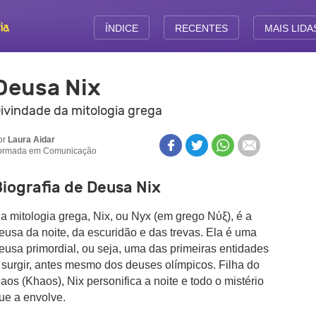
ÍNDICE
RECENTES
MAIS LIDA
Deusa Nix
ivindade da mitologia grega
or
Laura Aidar
ormada em Comunicação
iografia de Deusa Nix
a mitologia grega, Nix, ou Nyx (em grego Νύξ), é a
eusa da noite, da escuridão e das trevas. Ela é uma
eusa primordial, ou seja, uma das primeiras entidades
 surgir, antes mesmo dos deuses olímpicos. Filha do
aos (Khaos), Nix personifica a noite e todo o mistério
ue a envolve.