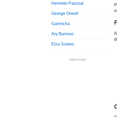
Hermeto Pascoal
P
m
George Orwell
F
Garrincha
A
Ary Barroso
d
Elza Soares