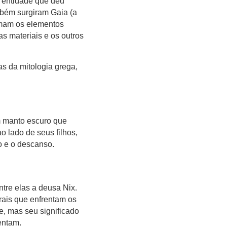
a entidade que deu
bém surgiram Gaia (a
ormam os elementos
as materiais e os outros
s da mitologia grega,
m manto escuro que
o lado de seus filhos,
o e o descanso.
ntre elas a deusa Nix.
ais que enfrentam os
e, mas seu significado
entam.