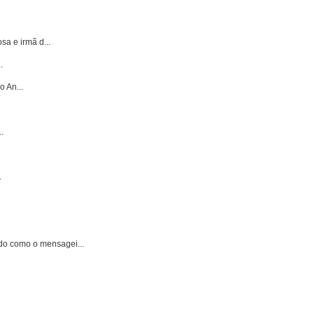
sa e irmã d...
.
 An...
.
.
do como o mensagei...