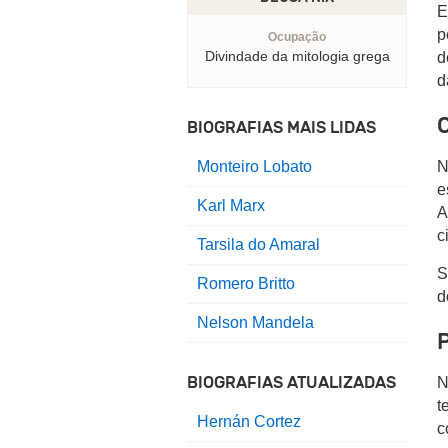
E
p
Ocupação
Divindade da mitologia grega
d
d
BIOGRAFIAS MAIS LIDAS
N
Monteiro Lobato
e
Karl Marx
A
c
Tarsila do Amaral
S
Romero Britto
d
Nelson Mandela
P
BIOGRAFIAS ATUALIZADAS
N
t
Hernán Cortez
c