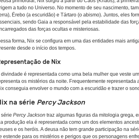
eusa primordial, Nix surgiu a partir do Caos (Khaos), a primeir
rigem a tudo no Universo. No momento de seu nascimento, tam
erra), Érebo (a escuridão) e Tártaro (o abismo). Juntos, eles f
ssenciais, sendo Gaia a responsável pela estabilidade das forç
ncarregados das forças ocultas e misteriosas.
essa forma, Nix se configura em uma das entidades mais antiga
resente desde o início dos tempos.
epresentação de Nix
 divindade é representada como uma bela mulher que veste u
epresenta os mistérios da noite. Frequentemente representada a
ix conseguia envolver o mundo com a escuridão e trazer o son
ix na série
Percy Jackson
 série
Percy Jackson
traz algumas figuras da mitologia grega, e
a produção ela é representada como um dos elementos ancestr
euses e os heróis. A deusa não tem grande participação na séri
e estende para os mistérios e perigos que os personagens enfr