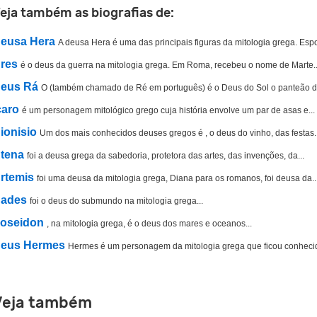
eja também as biografias de:
eusa Hera
A deusa Hera é uma das principais figuras da mitologia grega. Espo
res
é o deus da guerra na mitologia grega. Em Roma, recebeu o nome de Marte..
eus Rá
O (também chamado de Ré em português) é o Deus do Sol o panteão do
caro
é um personagem mitológico grego cuja história envolve um par de asas e...
ionisio
Um dos mais conhecidos deuses gregos é , o deus do vinho, das festas..
tena
foi a deusa grega da sabedoria, protetora das artes, das invenções, da...
rtemis
foi uma deusa da mitologia grega, Diana para os romanos, foi deusa da..
ades
foi o deus do submundo na mitologia grega...
oseidon
, na mitologia grega, é o deus dos mares e oceanos...
eus Hermes
Hermes é um personagem da mitologia grega que ficou conheci
Veja também