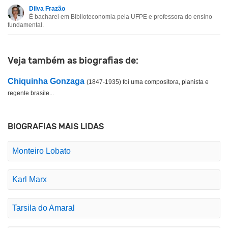
Dilva Frazão
Esta biografia contém informação incorreta
É bacharel em Biblioteconomia pela UFPE e professora do ensino
fundamental.
Esta biografia não tem a informação que procuro
Outro
Veja também as biografias de:
Chiquinha Gonzaga
(1847-1935) foi uma compositora, pianista e
regente brasile...
BIOGRAFIAS MAIS LIDAS
Monteiro Lobato
Karl Marx
Tarsila do Amaral