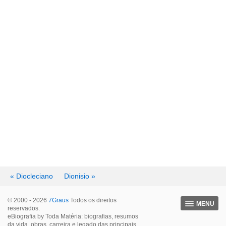
« Diocleciano
Dionisio »
© 2000 - 2026
7Graus
Todos os direitos
MENU
reservados.
eBiografia by Toda Matéria: biografias, resumos
da vida, obras, carreira e legado das principais