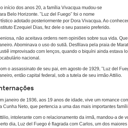
o início dos anos 20, a família Vivacqua mudou-se
ara Belo Horizonte. "Luz del Fuego" foi o nome
rtístico adotado posteriormente por Dora Vivacqua. Ao conhecer
nstituto Ezequiel Dias, fez dele o seu passeio preferido.
eniosa, não aceitava ordens nem opiniões sobre sua vida. Queri
aneiro. Abominava o uso do sutiã. Desfilava pela praia de Mara
ustiê improvisado com lenços, quando o biquíni ainda estava l
ocabulário nacional.
om o assassinato de seu pai, em agosto de 1929, "Luz del Fue
aneiro, então capital federal, sob a tutela de seu irmão Attilio.
Internações
m janeiro de 1936, aos 19 anos de idade, vive um romance co
a Cunha Neto, que pertencia a uma das mais importantes famíli
ttilio, intolerante com o relacionamento da irmã, mandou-a de v
erto dia, Luz del Fuego é flagrada com Carlos, um dos maiores