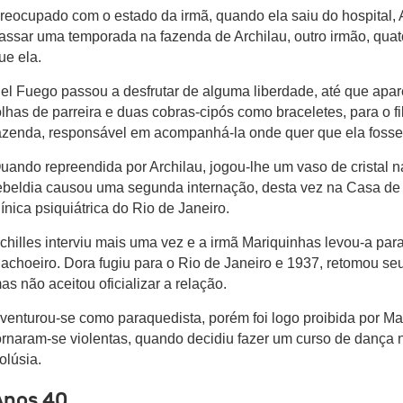
reocupado com o estado da irmã, quando ela saiu do hospital, 
assar uma temporada na fazenda de Archilau, outro irmão, qua
ue ela.
el Fuego passou a desfrutar de alguma liberdade, até que apar
olhas de parreira e duas cobras-cipós como braceletes, para o f
azenda, responsável em acompanhá-la onde quer que ela fosse
uando repreendida por Archilau, jogou-lhe um vaso de cristal n
ebeldia causou uma segunda internação, desta vez na Casa de 
línica psiquiátrica do Rio de Janeiro.
chilles interviu mais uma vez e a irmã Mariquinhas levou-a pa
achoeiro. Dora fugiu para o Rio de Janeiro e 1937, retomou s
as não aceitou oficializar a relação.
venturou-se como paraquedista, porém foi logo proibida por M
ornaram-se violentas, quando decidiu fazer um curso de dança
olúsia.
Anos 40