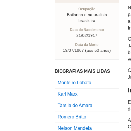
N
Ocupação
p
Bailarina e naturalista
brasileira
a
I
Data do Nascimento
21/02/1917
G
Data da Morte
J
19/07/1967 (aos 50 anos)
b
v
C
BIOGRAFIAS MAIS LIDAS
J
Monteiro Lobato
Karl Marx
E
Tarsila do Amaral
d
Romero Britto
A
C
Nelson Mandela