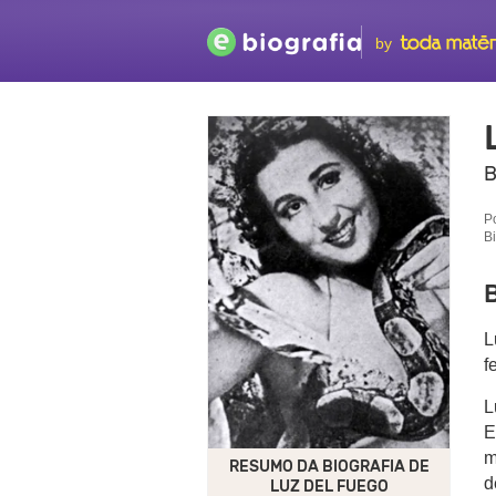
by
B
P
B
B
L
f
L
E
m
RESUMO DA BIOGRAFIA DE
d
LUZ DEL FUEGO