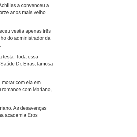
Achilles a convenceu a
torze anos mais velho
eceu vestia apenas três
ilho do administrador da
.
a testa. Toda essa
Saúde Dr. Eiras, famosa
ra morar com ela em
eu romance com Mariano,
ariano. As desavenças
 na academia Eros