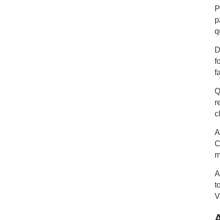
P
p
q
D
f
f
Q
r
c
A
C
m
A
t
V