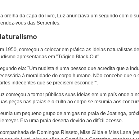
a orelha da capa do livro, Luz anunciava um segundo com o s
endez-vous das Serpentes.
Naturalismo
m 1950, começou a colocar em prática as ideias naturalistas d
udismo apresentadas em "Trágico Black-Out".
egundo ela: "Um nudista é uma pessoa que acredita que a ind
ecessária à moralidade do corpo humano. Não concebe que o
artes indecentes que se precisem esconder".
uz começou a tornar públicas suas ideias em um país onde ain
uas peças nas praias e o culto ao corpo se resumia aos concurs
eunia um pequeno grupo de amigas na praia de Joatinga, próx
iemeyer. Era uma praia deserta devido ao difícil acesso.
companhada de Domingos Risseto, Miss Gilda e Miss Lana (este