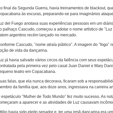
o final da Segunda Guerra, havia treinamentos de blackout, qu
opacabana às escuras, preparando-se para imaginários ataque
uz del Fuego anotava suas experiências pessoais em um diário
o palhaço Cascudo, começou a adotar o nome artístico de "Lu
atom argentino recém lançado no mercado.
onforme Cascudo, "nome atraía público". A imagem do "fogo" 
pção de vida da dançarina.
uz já havia salvado vários circos da falência com seus espetácu
ontratada pela primeira vez pelo casal Juan Daniel e Mary Dani
equeno teatro em Copacabana.
uas falas, que ela nunca decorava, ficaram sob a responsabil
embro da família que, aos doze anos, ingressava na carreira artí
 espetáculo "Mulher de Todo Mundo" fez muito sucesso. As no
omeçaram a aparecer e as atividades de Luz causavam incômod
ttilio havia sido eleito senador e, ter uma irmã dançarina era u