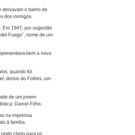
e deixavam o bairro de
s dos inimigos.
. Em 1947, por sugestão
z del Fuego", nome de um
representava bem a nova
los, quando foi
el, donos do Follies, um
idade de um jovem
stica: Daniel Filho.
tas na imprensa
o à família.
m prato cheio para os