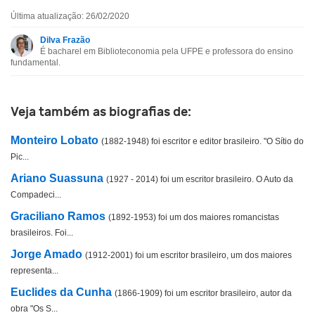
Última atualização: 26/02/2020
Esta biografia contém informação incorreta
Dilva Frazão
É bacharel em Biblioteconomia pela UFPE e professora do ensino
Esta biografia não tem a informação que procuro
fundamental.
Outro
Veja também as biografias de:
Monteiro Lobato
(1882-1948) foi escritor e editor brasileiro. "O Sítio do
Pic...
Ariano Suassuna
(1927 - 2014) foi um escritor brasileiro. O Auto da
Compadeci...
Graciliano Ramos
(1892-1953) foi um dos maiores romancistas
brasileiros. Foi...
Jorge Amado
(1912-2001) foi um escritor brasileiro, um dos maiores
representa...
Euclides da Cunha
(1866-1909) foi um escritor brasileiro, autor da
obra "Os S...