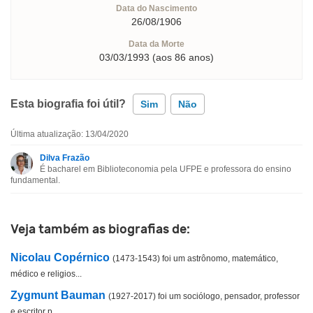
Data do Nascimento
26/08/1906
Data da Morte
03/03/1993 (aos 86 anos)
Esta biografia foi útil?
Sim
Não
Última atualização: 13/04/2020
Esta biografia contém informação incorreta
Dilva Frazão
É bacharel em Biblioteconomia pela UFPE e professora do ensino
Esta biografia não tem a informação que procuro
fundamental.
Outro
Veja também as biografias de:
Nicolau Copérnico
(1473-1543) foi um astrônomo, matemático,
médico e religios...
Zygmunt Bauman
(1927-2017) foi um sociólogo, pensador, professor
e escritor p...