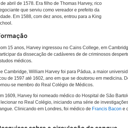
 de abril de 1578. Era filho de Thomas Harvey, rico
egociante que serviu como vereador e prefeito da
idade. Em 1588, com dez anos, entrou para a King
chool.
Formação
om 15 anos, Harvey ingressou no Cains College, em Cambridge
articipar da dissecação de cadáveres de de criminosos desperto
studos médicos.
e Cambridge, William Harvey foi para Pádua, a maior universi
icou de 1597 até 1602, ano em que se doutorou em medicina. De 
ornou-se membro do Real Colégio de Médicos.
m 1609, Harvey foi nomeado médico do Hospital de São Bart
 lecionar no Real Colégio, iniciando uma série de investigaçõe
angue. Clinicando em Londres, foi médico de
Francis Bacon
e d