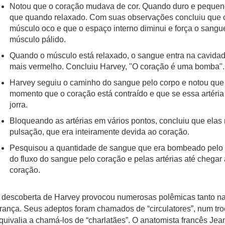
Notou que o coração mudava de cor. Quando duro e pequeno,
que quando relaxado. Com suas observações concluiu que 
músculo oco e que o espaço interno diminui e força o sangue
músculo pálido.
Quando o músculo está relaxado, o sangue entra na cavidade
mais vermelho. Concluiu Harvey, "O coração é uma bomba".
Harvey seguiu o caminho do sangue pelo corpo e notou que 
momento que o coração está contraído e que se essa artéria 
jorra.
Bloqueando as artérias em vários pontos, concluiu que ela
pulsação, que era inteiramente devida ao coração.
Pesquisou a quantidade de sangue que era bombeado pelo 
do fluxo do sangue pelo coração e pelas artérias até chegar 
coração.
 descoberta de Harvey provocou numerosas polêmicas tanto na 
rança. Seus adeptos foram chamados de “circulatores”, num tro
quivalia a chamá-los de “charlatães”. O anatomista francês Je