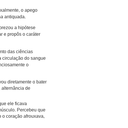
oxalmente, o apego
na antiquada.
prezou a hipótese
r e propôs o caráter
nto das ciências
a circulação do sangue
unciosamente o
vou diretamente o bater
 alternância de
ue ele ficava
músculo. Percebeu que
 o coração afrouxava,