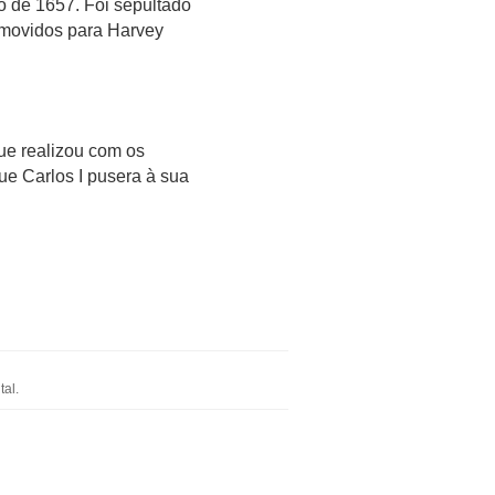
o de 1657. Foi sepultado
emovidos para Harvey
ue realizou com os
e Carlos I pusera à sua
al.