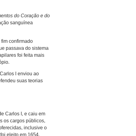
entos do Coração e do
lação sanguínea
r fim confirmado
gue passava do sistema
ilares foi feita mais
ópio.
arlos I enviou ao
fendeu suas teorias
de Carlos I, e caiu em
s os cargos públicos,
ferecidas, inclusive o
foi eleito em 1654.