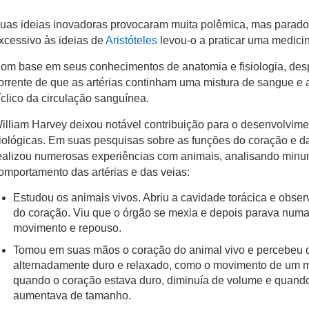
uas ideias inovadoras provocaram muita polêmica, mas parad
xcessivo às ideias de
Aristóteles
levou-o a praticar uma medici
om base em seus conhecimentos de anatomia e fisiologia, des
orrente de que as artérias continham uma mistura de sangue e a
íclico da circulação sanguínea.
illiam Harvey deixou notável contribuição para o desenvolvime
iológicas. Em suas pesquisas sobre as funções do coração e d
ealizou numerosas experiências com animais, analisando min
omportamento das artérias e das veias:
Estudou os animais vivos. Abriu a cavidade torácica e obser
do coração. Viu que o órgão se mexia e depois parava numa
movimento e repouso.
Tomou em suas mãos o coração do animal vivo e percebeu q
alternadamente duro e relaxado, como o movimento de um 
quando o coração estava duro, diminuía de volume e quando
aumentava de tamanho.