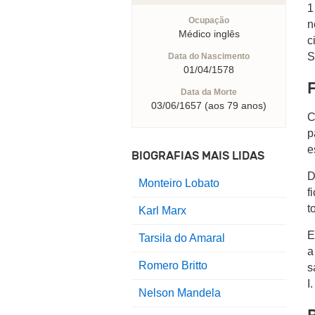
1
Ocupação
n
Médico inglês
c
S
Data do Nascimento
01/04/1578
Data da Morte
03/06/1657 (aos 79 anos)
C
p
e
BIOGRAFIAS MAIS LIDAS
D
Monteiro Lobato
f
t
Karl Marx
E
Tarsila do Amaral
a
Romero Britto
s
I.
Nelson Mandela