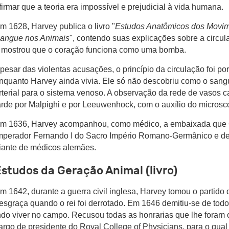
firmar que a teoria era impossível e prejudicial à vida humana.
m 1628, Harvey publica o livro "
Estudos Anatômicos dos Movim
angue nos Animais
", contendo suas explicações sobre a circu
mostrou que o coração funciona como uma bomba.
pesar das violentas acusações, o princípio da circulação foi po
nquanto Harvey ainda vivia. Ele só não descobriu como o san
rterial para o sistema venoso. A observação da rede de vasos cap
arde por Malpighi e por Leeuwenhock, com o auxílio do microsc
m 1636, Harvey acompanhou, como médico, a embaixada que C
mperador Fernando I do Sacro Império Romano-Germânico e de
iante de médicos alemães.
studos da Geração Animal (livro)
m 1642, durante a guerra civil inglesa, Harvey tomou o partido 
esgraça quando o rei foi derrotado. Em 1646 demitiu-se de todo
ndo viver no campo. Recusou todas as honrarias que lhe foram o
argo de presidente do Royal College of Physicians, para o qual 