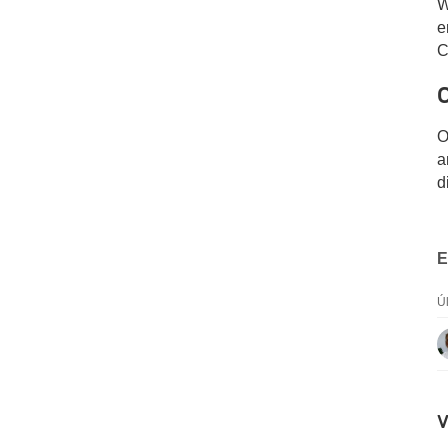
W
e
C
O
a
d
E
Ú
V