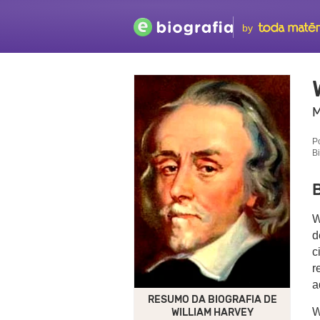
by
M
P
B
B
W
d
c
r
a
RESUMO DA BIOGRAFIA DE
W
WILLIAM HARVEY