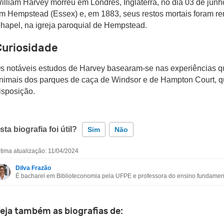
illiam Harvey morreu em Londres, Inglaterra, no dia 03 de junh
m Hempstead (Essex) e, em 1883, seus restos mortais foram r
hapel, na igreja paroquial de Hempstead.
Curiosidade
s notáveis estudos de Harvey basearam-se nas experiências q
nimais dos parques de caça de Windsor e de Hampton Court, qu
isposição.
sta biografia foi útil?
Sim
Não
ltima atualização: 11/04/2024
Esta biografia contém informação incorreta
Dilva Frazão
É bacharel em Biblioteconomia pela UFPE e professora do ensino fundament
Esta biografia não tem a informação que procuro
Outro
eja também as biografias de: