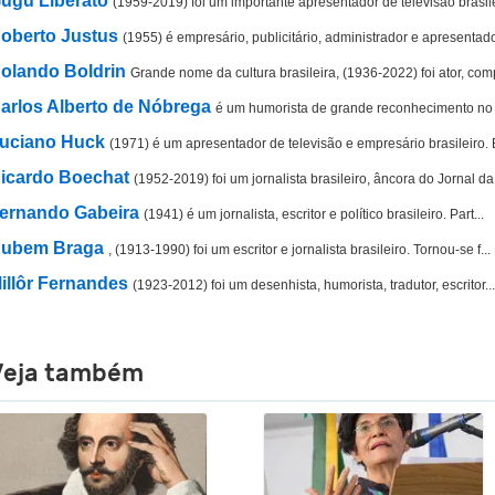
ugu Liberato
(1959-2019) foi um importante apresentador de televisão brasile
oberto Justus
(1955) é empresário, publicitário, administrador e apresentado
olando Boldrin
Grande nome da cultura brasileira, (1936-2022) foi ator, comp
arlos Alberto de Nóbrega
é um humorista de grande reconhecimento no pa
uciano Huck
(1971) é um apresentador de televisão e empresário brasileiro. E
icardo Boechat
(1952-2019) foi um jornalista brasileiro, âncora do Jornal da.
ernando Gabeira
(1941) é um jornalista, escritor e político brasileiro. Part...
ubem Braga
, (1913-1990) foi um escritor e jornalista brasileiro. Tornou-se f...
illôr Fernandes
(1923-2012) foi um desenhista, humorista, tradutor, escritor...
Veja também