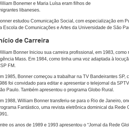
illiam Bonemer e Maria Luísa eram filhos de
migrantes libaneses.
onner estudou Comunicação Social, com especialização em P
a Escola de Comunicações e Artes da Universidade de São Pa
nício de Carreira
illiam Bonner Iniciou sua carreira profissional, em 1983, como r
gência Mass. Em 1984, como tinha uma voz adaptada à locução,
SP FM.
m 1985, Bonner começou a trabalhar na TV Bandeirantes SP, 
986 foi convidado para editar e apresentar o telejornal da SPTV
ão Paulo. Também apresentou o programa Globo Rural.
m 1988, William Bonner transferiu-se para o Rio de Janeiro, o
rograma Fantástico, uma revista eletrônica dominical da Rede G
991.
ntre os anos de 1989 e 1993 apresentou o “Jornal da Rede Globo”