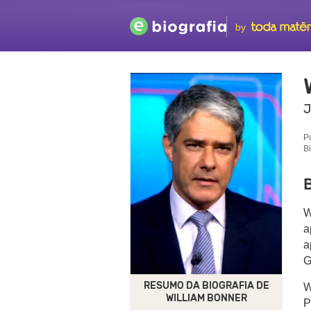
by
J
P
B
B
W
a
a
G
RESUMO DA BIOGRAFIA DE
W
WILLIAM BONNER
P