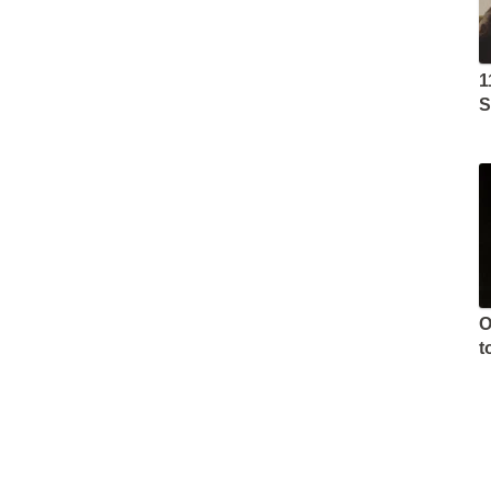
1
S
O
t