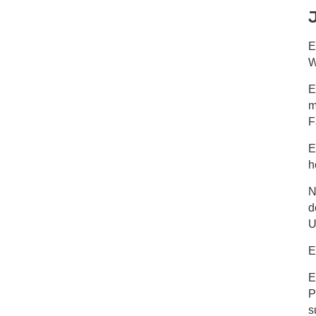
E
W
E
m
F
E
h
N
d
U
E
E
P
s