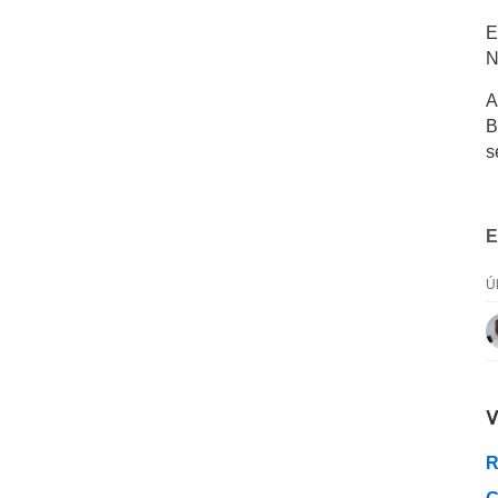
E
N
A
B
s
E
Ú
V
R