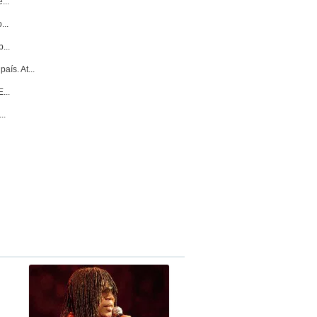
...
...
...
ís. At...
...
..