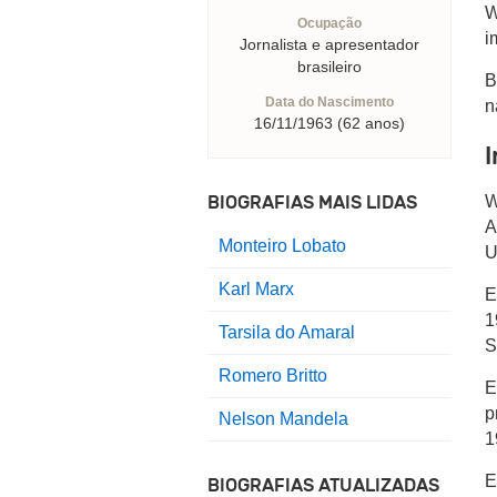
W
Ocupação
i
Jornalista e apresentador
brasileiro
B
Data do Nascimento
n
16/11/1963 (62 anos)
I
BIOGRAFIAS MAIS LIDAS
W
A
Monteiro Lobato
U
Karl Marx
E
1
Tarsila do Amaral
S
Romero Britto
E
p
Nelson Mandela
1
E
BIOGRAFIAS ATUALIZADAS