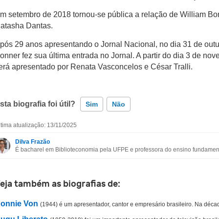
m setembro de 2018 tornou-se pública a relação de William Bon
atasha Dantas.
pós 29 anos apresentando o Jornal Nacional, no dia 31 de outu
onner fez sua última entrada no Jornal. A partir do dia 3 de no
erá apresentado por Renata Vasconcelos e César Tralli.
sta biografia foi útil?
Sim
Não
ltima atualização: 13/11/2025
Esta biografia contém informação incorreta
Dilva Frazão
É bacharel em Biblioteconomia pela UFPE e professora do ensino fundament
Esta biografia não tem a informação que procuro
Outro
eja também as biografias de:
onnie Von
(1944) é um apresentador, cantor e empresário brasileiro. Na décad