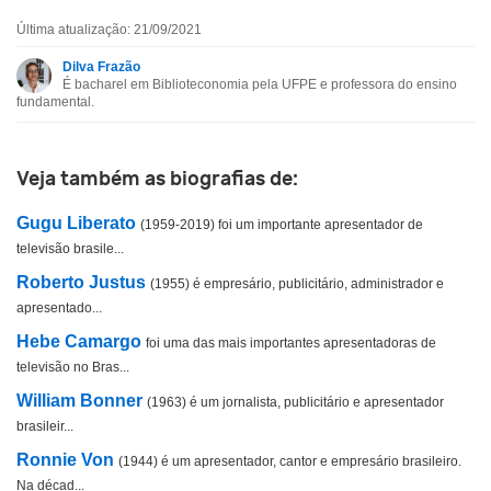
Última atualização: 21/09/2021
Esta biografia contém informação incorreta
Dilva Frazão
É bacharel em Biblioteconomia pela UFPE e professora do ensino
Esta biografia não tem a informação que procuro
fundamental.
Outro
Veja também as biografias de:
Gugu Liberato
(1959-2019) foi um importante apresentador de
televisão brasile...
Roberto Justus
(1955) é empresário, publicitário, administrador e
apresentado...
Hebe Camargo
foi uma das mais importantes apresentadoras de
televisão no Bras...
William Bonner
(1963) é um jornalista, publicitário e apresentador
brasileir...
Ronnie Von
(1944) é um apresentador, cantor e empresário brasileiro.
Na décad...