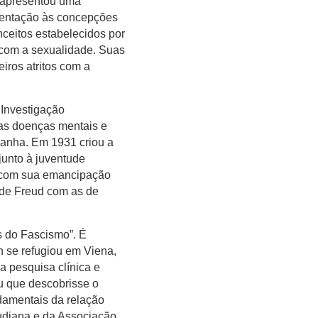
 apresentou uma
mentação às concepções
nceitos estabelecidos por
 com a sexualidade. Suas
iros atritos com a
 Investigação
das doenças mentais e
anha. Em 1931 criou a
junto à juventude
do com sua emancipação
s de Freud com as de
s do Fascismo”. É
 se refugiou em Viena,
 pesquisa clínica e
u que descobrisse o
damentais da relação
udiana e da Associação