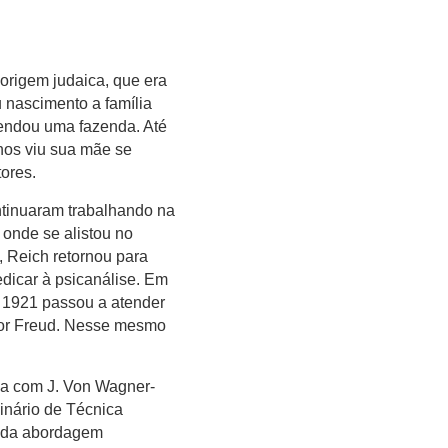
origem judaica, que era
u nascimento a família
rendou uma fazenda. Até
nos viu sua mãe se
tores.
ntinuaram trabalhando na
 onde se alistou no
a, Reich retornou para
dicar à psicanálise. Em
m 1921 passou a atender
 por Freud. Nesse mesmo
ia com J. Von Wagner-
inário de Técnica
o da abordagem