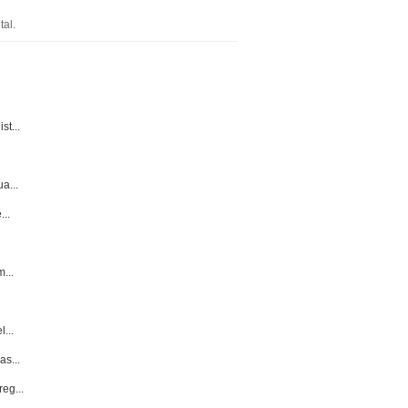
al.
st...
a...
...
...
...
as...
eg...