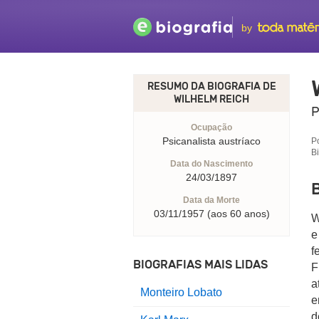
by
RESUMO DA BIOGRAFIA DE
WILHELM REICH
P
Ocupação
Psicanalista austríaco
P
B
Data do Nascimento
24/03/1897
B
Data da Morte
03/11/1957 (aos 60 anos)
W
e
f
BIOGRAFIAS MAIS LIDAS
F
a
Monteiro Lobato
e
d