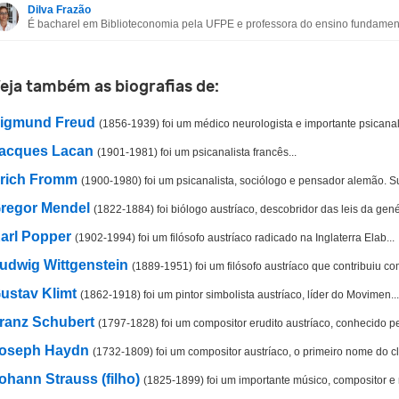
Dilva Frazão
É bacharel em Biblioteconomia pela UFPE e professora do ensino fundament
Esta biografia não tem a informação que procuro
Outro
eja também as biografias de:
igmund Freud
(1856-1939) foi um médico neurologista e importante psicanali
acques Lacan
(1901-1981) foi um psicanalista francês...
rich Fromm
(1900-1980) foi um psicanalista, sociólogo e pensador alemão. Su
regor Mendel
(1822-1884) foi biólogo austríaco, descobridor das leis da gené
arl Popper
(1902-1994) foi um filósofo austríaco radicado na Inglaterra Elab...
udwig Wittgenstein
(1889-1951) foi um filósofo austríaco que contribuiu com
ustav Klimt
(1862-1918) foi um pintor simbolista austríaco, líder do Movimen...
ranz Schubert
(1797-1828) foi um compositor erudito austríaco, conhecido pel
oseph Haydn
(1732-1809) foi um compositor austríaco, o primeiro nome do cl
ohann Strauss (filho)
(1825-1899) foi um importante músico, compositor e r