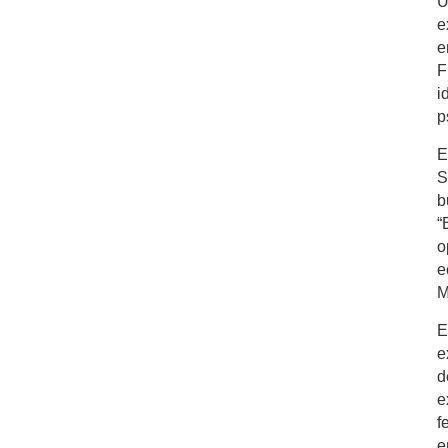
U
e
e
F
i
p
E
S
b
“
o
e
M
E
e
d
e
f
e