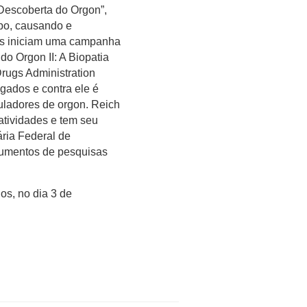
 Descoberta do Orgon”,
rpo, causando e
dos iniciam uma campanha
do Orgon II: A Biopatia
rugs Administration
igados e contra ele é
ladores de orgon. Reich
tividades e tem seu
ária Federal de
trumentos de pesquisas
os, no dia 3 de