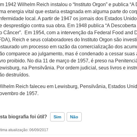
m 1942 Wilhelm Reich instalou o “Instituto Orgon” e publica “A
ma energia vital que estaria estagnada em alguma parte do co
nfermidade local. A partir de 1947 os jornais dos Estados Uni
e desprestígio contra sua obra. Em 1948 publica “A Descoberta 
o Câncer”. Em 1954, com a intervenção da Federal Food and D
FDA), Reich e seus colaboradores do Instituto Orgon são invest
nstaurado um processo em razão da comercialização dos acumu
ão comparece ao julgamento, mas é condenado a cessar suas a
ivro proibido. No dia 11 de março de 1957, é preso na Penitenci
ewisburg, na Pensilvânia. Por ordem judicial, seus livros e ins
ão destruídos.
ilhelm Reich faleceu em Lewisburg, Pensilvânia, Estados Unid
ovembro de 1957.
sta biografia foi útil?
Sim
Não
ltima atualização: 06/09/2017
Esta biografia contém informação incorreta