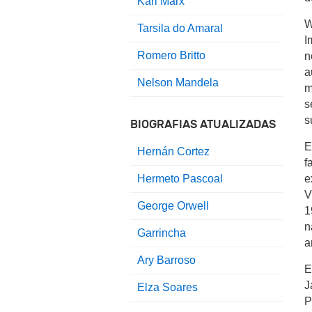
Karl Marx
W
Tarsila do Amaral
I
Romero Britto
n
a
Nelson Mandela
m
s
s
BIOGRAFIAS ATUALIZADAS
E
Hernán Cortez
f
Hermeto Pascoal
e
V
George Orwell
1
n
Garrincha
a
Ary Barroso
E
J
Elza Soares
P