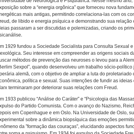
niversidade de Neurológica e Psiquiátrica. Nesse mesmo ano,
xposição sobre a “energia orgônica” que forneceu nova funda
nergéticas mais antigas, permitindo correlaciona-las com os co
reud, de libido e energia psíquica e demonstrando sua relação
deias passaram a ser discutidas e polemizadas, criando os prime
sicanálise.
m 1929 fundou a Sociedade Socialista para Consulta Sexual e
exológica. Seu interesse em compreender as origens sociais 
uscar métodos de prevenção das neuroses o levou para a Alem
Berlim Sexpol”, quando desenvolveu um trabalho sócio-político 
perária alemã, com o objetivo de ampliar a luta do proletaria
conômica, política e sexual. Suas intenções de fundir as ideia
arx terminaram por deteriorar suas relações com Freud.
m 1933 publicou “Análise do Caráter” e “Psicologia das Massa
xpulso do Partido Comunista. Com o avanço do Nazismo, Reich
epois em Copenhague e em Oslo. Na Universidade de Oslo, sua
xperimental sobre a dinâmica biopsíquica das emoções permiti
enômeno da ”formação das couraças”, elucidando aspectos fun
ntre soma e psiquismo. Em 1934 foi expulso da Sociedade Fre