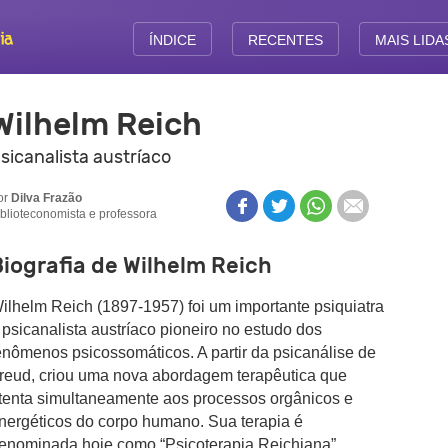
ÍNDICE
RECENTES
MAIS LIDA
Wilhelm Reich
sicanalista austríaco
or
Dilva Frazão
iblioteconomista e professora
iografia de Wilhelm Reich
ilhelm Reich (1897-1957) foi um importante psiquiatra
 psicanalista austríaco pioneiro no estudo dos
enômenos psicossomáticos. A partir da psicanálise de
reud, criou uma nova abordagem terapêutica que
tenta simultaneamente aos processos orgânicos e
nergéticos do corpo humano. Sua terapia é
enominada hoje como “Psicoterapia Reichiana”.