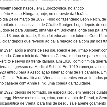
ilhelm Reich nasceu em Dubrozcynica, no antigo
mpério Austro-Húngaro, hoje, no noroeste da Ucrânia,
o dia 24 de março de 1897. Filho do fazendeiro Leon Reich, de 
utoritário e possesivo, e de Cäcilie Roniger. Logo depois de se
udou-se para Jujinetz, uma vila em Bokovina, onde seu pai ar
eus 13 anos de idade, Reich foi educado por tutores. Com 14 a
uicidar depois que revelou ao pai a relação dela com um dos tu
m 1914, após a morte de seu pai, Reich e seu irmão Robert co
azenda. Com o início da Primeira Guerra, mudou-se para Viena,
xército e serviu na frente italiana. Em 1918, com o fim da guerr
iena e ingressou na Medical School. Em 1919 começou a se de
920 entrou para a Associação Internacional de Psicanálise. E
a Clínica Psicanalítica de Viena, os pacientes encaminhados
no casa-se com Annie Pink, uma colega da faculdade.
m 1922, depois de formado, se especializou em neuropsiquiatr
auregg. Nesse mesmo ano, criou, com o apoio de Freud, o Sem
sicanalítica de Viena, para fins de pesquisa e aperfeiçoament