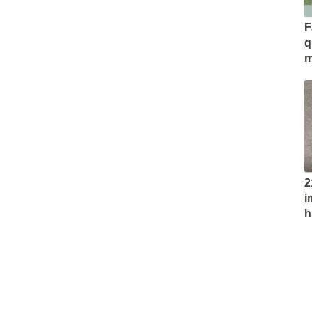
F
q
m
2
i
h