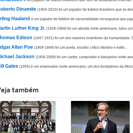
oberto Dinamite
(1954-2023) foi um jogador de futebol brasileiro que se dest
rling Haaland
é um jogador de futebol de nacionalidade norueguesa que joga
artin Luther King Jr.
(1929-1968) foi um ativista norte-americano, lutou con
homas Edison
(1847-1931) foi um dos maiores inventores da humanidade. S
dgar Allan Poe
(1809-1849) foi um poeta, escritor, crítico literário e edito...
ichael Jackson
(1958-2009) foi um cantor, compositor e dançarino norte-amer
ill Gates
(1955) é um empresário norte-americano, um dos fundadores da Micro.
Veja também