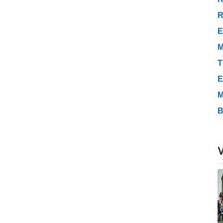
R
E
M
T
E
M
B