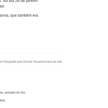
. No dia 26 de janeiro
al.
Gianna, que também era
 Fotografia pela Escola Panamericana de Arte
o, armador do Gol...
tua...
.