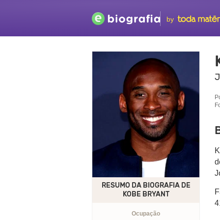
by
J
P
F
K
d
J
RESUMO DA BIOGRAFIA DE
F
KOBE BRYANT
4
Ocupação