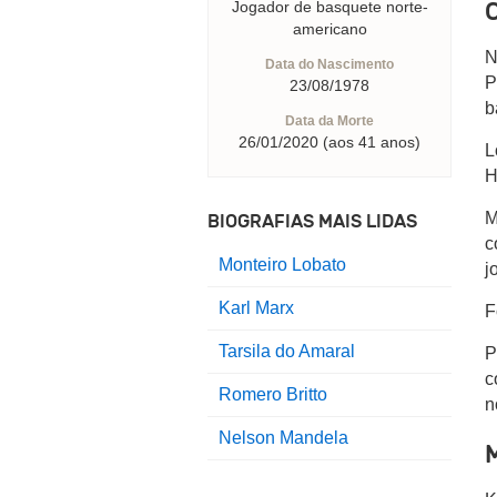
Jogador de basquete norte-
americano
N
Data do Nascimento
P
23/08/1978
b
Data da Morte
26/01/2020 (aos 41 anos)
L
H
M
BIOGRAFIAS MAIS LIDAS
c
Monteiro Lobato
j
Karl Marx
F
Tarsila do Amaral
P
c
Romero Britto
n
Nelson Mandela