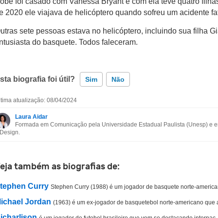
obe foi casado com Vanessa Bryant e com ela teve quatro filhas
e 2020 ele viajava de helicóptero quando sofreu um acidente fat
utras sete pessoas estava no helicóptero, incluindo sua filha 
ntusiasta do basquete. Todos faleceram.
sta biografia foi útil?
Sim
Não
ltima atualização: 08/04/2024
Esta biografia contém informação incorreta
Laura Aidar
Formada em Comunicação pela Universidade Estadual Paulista (Unesp) e em
Esta biografia não tem a informação que procuro
 Design.
Outro
eja também as biografias de:
tephen Curry
Stephen Curry (1988) é um jogador de basquete norte-american
ichael Jordan
(1963) é um ex-jogador de basquetebol norte-americano que a
icharlison
é um jogador de futebol brasileiro que vem se destacando internac..