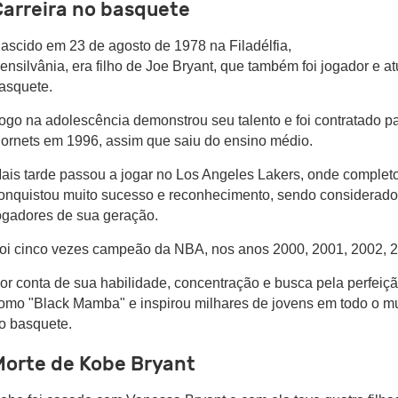
Carreira no basquete
ascido em 23 de agosto de 1978 na Filadélfia,
ensilvânia, era filho de Joe Bryant, que também foi jogador e a
asquete.
ogo na adolescência demonstrou seu talento e foi contratado pa
ornets em 1996, assim que saiu do ensino médio.
ais tarde passou a jogar no Los Angeles Lakers, onde complet
onquistou muito sucesso e reconhecimento, sendo considerad
ogadores de sua geração.
oi cinco vezes campeão da NBA, nos anos 2000, 2001, 2002, 2
or conta de sua habilidade, concentração e busca pela perfeiç
omo "Black Mamba" e inspirou milhares de jovens em todo o mu
o basquete.
Morte de Kobe Bryant