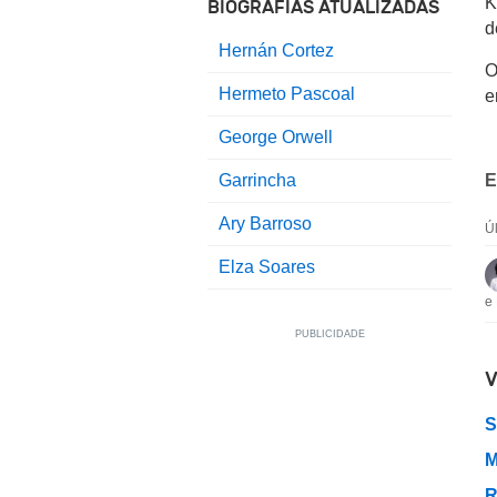
K
BIOGRAFIAS ATUALIZADAS
d
Hernán Cortez
O
Hermeto Pascoal
e
George Orwell
Garrincha
E
Ary Barroso
Ú
Elza Soares
e
V
S
M
R