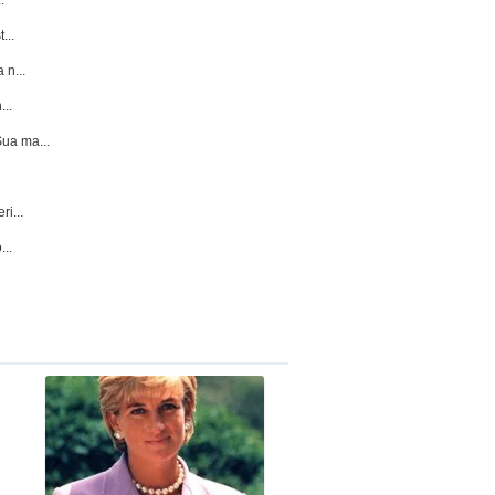
...
 n...
...
ua ma...
i...
..