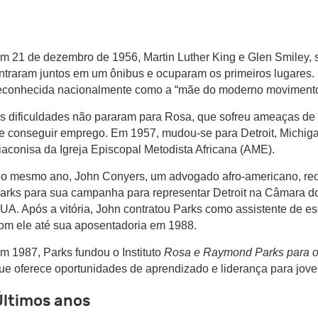
m 21 de dezembro de 1956, Martin Luther King e Glen Smiley, 
ntraram juntos em um ônibus e ocuparam os primeiros lugares. 
econhecida nacionalmente como a “mãe do moderno movimento d
s dificuldades não pararam para Rosa, que sofreu ameaças de m
e conseguir emprego. Em 1957, mudou-se para Detroit, Michiga
iaconisa da Igreja Episcopal Metodista Africana (AME).
o mesmo ano, John Conyers, um advogado afro-americano, re
arks para sua campanha para representar Detroit
na Câmara do
UA. Após a vitória, John contratou Parks como assistente de es
om ele até sua aposentadoria em 1988.
m 1987, Parks fundou o Instituto
Rosa e Raymond Parks para o
ue oferece oportunidades de aprendizado e liderança para jove
Últimos anos