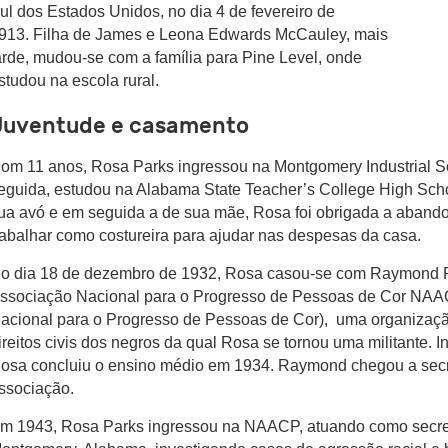
ul dos Estados Unidos, no dia 4 de fevereiro de
913. Filha de James e Leona Edwards McCauley, mais
arde, mudou-se com a família para Pine Level, onde
studou na escola rural.
Juventude e casamento
om 11 anos, Rosa Parks ingressou na Montgomery Industrial Sc
eguida, estudou na Alabama State Teacher’s College High Sch
ua avó e em seguida a de sua mãe, Rosa foi obrigada a abando
rabalhar como costureira para ajudar nas despesas da casa.
o dia 18 de dezembro de 1932, Rosa casou-se com Raymond 
ssociação Nacional para o Progresso de Pessoas de Cor NA
acional para o Progresso de Pessoas de Cor),
uma organização
ireitos civis dos negros da qual Rosa se tornou uma militante. I
osa concluiu o ensino médio em 1934. Raymond chegou a secret
ssociação.
m 1943, Rosa Parks ingressou na NAACP, atuando como secretár