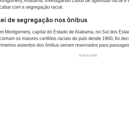
ontgomery, Alabama, investigando casos de agressão racial e
cabar com a segregação racial.
Lei de segregação nos ônibus
m Montgomery, capital do Estado de Alabama, no Sul dos Estad
corriam os maiores conflitos raciais do país desde 1900, foi decr
rimeiros assentos dos ônibus seriam reservados para passagei