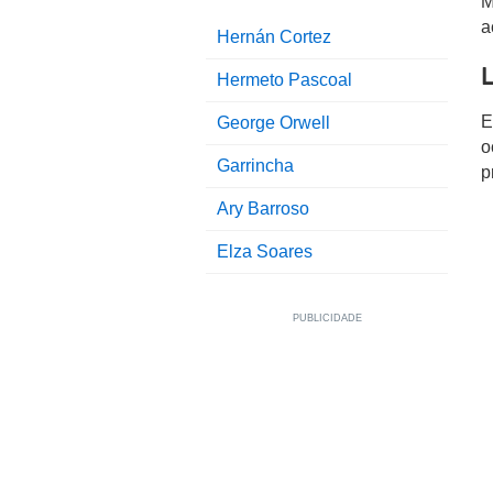
M
a
Hernán Cortez
Hermeto Pascoal
E
George Orwell
o
Garrincha
p
Ary Barroso
Elza Soares