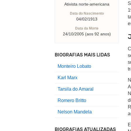
S
Ativista norte-americana
1
Data do Nascimento
t
04/02/1913
e
Data da Morte
24/10/2005 (aos 92 anos)
C
BIOGRAFIAS MAIS LIDAS
s
s
Monteiro Lobato
t
Karl Marx
N
A
Tarsila do Amaral
N
d
Romero Britto
R
Nelson Mandela
a
E
BIOGRAFIAS ATUALIZADAS