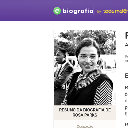
by
A
P
B
B
R
d
d
p
RESUMO DA BIOGRAFIA DE
ô
ROSA PARKS
R
Ocupação