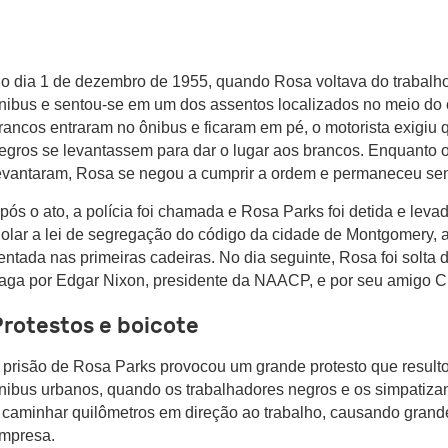
o dia 1 de dezembro de 1955, quando Rosa voltava do trabalh
nibus e sentou-se em um dos assentos localizados no meio do 
rancos entraram no ônibus e ficaram em pé, o motorista exigiu 
egros se levantassem para dar o lugar aos brancos. Enquanto os
evantaram, Rosa se negou a cumprir a ordem e permaneceu se
pós o ato, a polícia foi chamada e Rosa Parks foi detida e levad
iolar a lei de segregação do código da cidade de Montgomery, 
entada nas primeiras cadeiras. No dia seguinte, Rosa foi solta 
aga por Edgar Nixon, presidente da NAACP, e por seu amigo Cli
Protestos e boicote
 prisão de Rosa Parks provocou um grande protesto que result
nibus urbanos, quando os trabalhadores negros e os simpatiz
 caminhar quilômetros em direção ao trabalho, causando grande
mpresa.