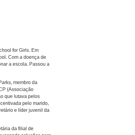
hool for Girls. Em
ool. Com a doença de
nar a escola. Passou a
Parks, membro da
ACP
(Associação
 que lutava pelos
ncentivada pelo marido,
ário e líder juvenil da
ia da filial de