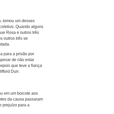
o, tomou um desses
coletivo. Quando alguns
que Rosa e outros três
 outros três se
ntada.
a para a prisão por
apesar de não estar
depois que teve a fiança
fford Durr.
ou em um boicote aos
antes da causa passaram
 prejuízo para a