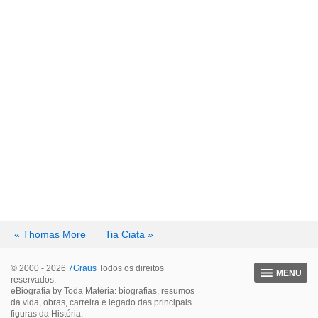
« Thomas More
Tia Ciata »
© 2000 - 2026
7Graus
Todos os direitos
MENU
reservados.
eBiografia by Toda Matéria: biografias, resumos
da vida, obras, carreira e legado das principais
figuras da História.