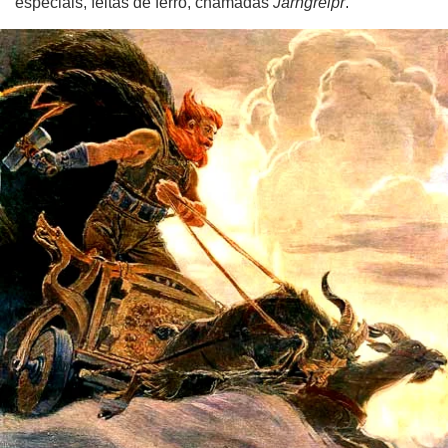
especiais, feitas de ferro, chamadas
Járngreipr
.