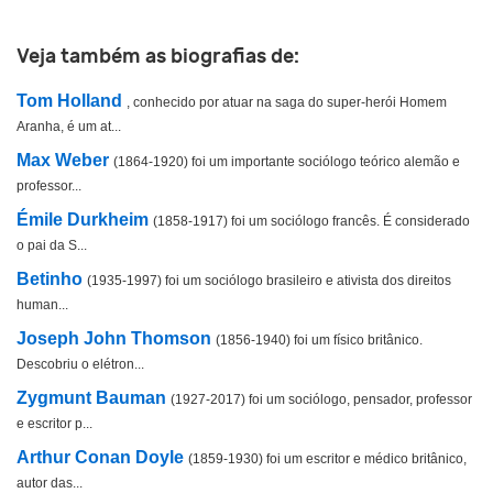
Outro
Veja também as biografias de:
Tom Holland
, conhecido por atuar na saga do super-herói Homem
Aranha, é um at...
Max Weber
(1864-1920) foi um importante sociólogo teórico alemão e
professor...
Émile Durkheim
(1858-1917) foi um sociólogo francês. É considerado
o pai da S...
Betinho
(1935-1997) foi um sociólogo brasileiro e ativista dos direitos
human...
Joseph John Thomson
(1856-1940) foi um físico britânico.
Descobriu o elétron...
Zygmunt Bauman
(1927-2017) foi um sociólogo, pensador, professor
e escritor p...
Arthur Conan Doyle
(1859-1930) foi um escritor e médico britânico,
autor das...