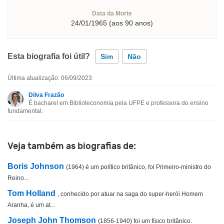
Data da Morte
24/01/1965 (aos 90 anos)
Esta biografia foi útil?
Sim
Não
Última atualização: 06/09/2023
Esta biografia contém informação incorreta
Dilva Frazão
É bacharel em Biblioteconomia pela UFPE e professora do ensino
Esta biografia não tem a informação que procuro
fundamental.
Outro
Veja também as biografias de:
Boris Johnson
(1964) é um político britânico, foi Primeiro-ministro do
Reino...
Tom Holland
, conhecido por atuar na saga do super-herói Homem
Aranha, é um at...
Joseph John Thomson
(1856-1940) foi um físico britânico.