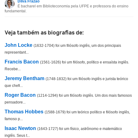
Dilva Frazão
É bacharel em Biblioteconomia pela UFPE e professora do ensino
Esta biografia não tem a informação que procuro
fundamental.
Outro
Veja também as biografias de:
John Locke
(1632-1704) foi um filósofo inglês, um dos principais
representant...
Francis Bacon
(1561-1626) foi um filósofo, político e ensaísta inglês.
Recebe...
Jeremy Bentham
(1748-1832) foi um filósofo inglês e jurista teórico
que chefi...
Roger Bacon
(1214-1294) foi um filósofo inglês. Um dos mais famosos
pensadore...
Thomas Hobbes
(1588-1679) foi um teórico político e filósofo inglês,
famoso p...
Isaac Newton
(1643-1727) foi um físico, astrônomo e matemático
inglês. Seus t...