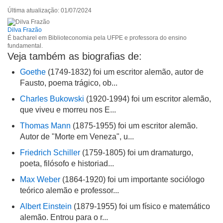
Última atualização: 01/07/2024
Esta biografia contém informação incorreta
Dilva Frazão
É bacharel em Biblioteconomia pela UFPE e professora do ensino
Esta biografia não tem a informação que procuro
fundamental.
Veja também as biografias de:
Outro
Goethe
(1749-1832) foi um escritor alemão, autor de
Fausto, poema trágico, ob...
Charles Bukowski
(1920-1994) foi um escritor alemão,
que viveu e morreu nos E...
Thomas Mann
(1875-1955) foi um escritor alemão.
Autor de "Morte em Veneza", u...
Friedrich Schiller
(1759-1805) foi um dramaturgo,
poeta, filósofo e historiad...
Max Weber
(1864-1920) foi um importante sociólogo
teórico alemão e professor...
Albert Einstein
(1879-1955) foi um físico e matemático
alemão. Entrou para o r...