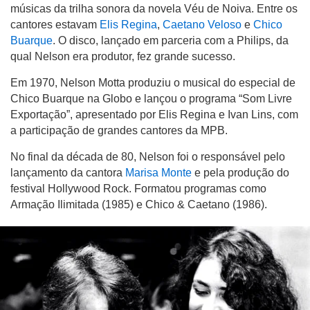
músicas da trilha sonora da novela Véu de Noiva. Entre os
cantores estavam
Elis Regina
,
Caetano Veloso
e
Chico
Buarque
. O disco, lançado em parceria com a Philips, da
qual Nelson era produtor, fez grande sucesso.
Em 1970, Nelson Motta produziu o musical do especial de
Chico Buarque na Globo e lançou o programa “Som Livre
Exportação”, apresentado por Elis Regina e Ivan Lins, com
a participação de grandes cantores da MPB.
No final da década de 80, Nelson foi o responsável pelo
lançamento da cantora
Marisa Monte
e pela produção do
festival
Hollywood Rock.
Formatou programas como
Armação Ilimitada (1985) e Chico & Caetano (1986).