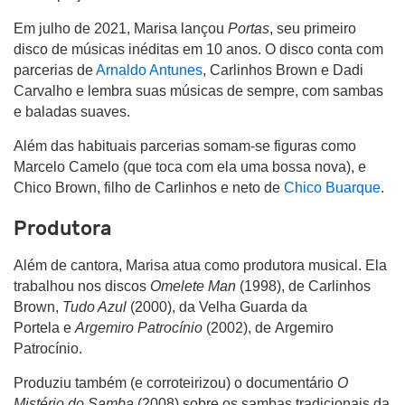
Em julho de 2021, Marisa lançou
Portas
, seu primeiro
disco de músicas inéditas em 10 anos. O disco conta com
parcerias de
Arnaldo Antunes
, Carlinhos Brown e Dadi
Carvalho e lembra suas músicas de sempre, com sambas
e baladas suaves.
Além das habituais parcerias somam-se figuras como
Marcelo Camelo (que toca com ela uma bossa nova), e
Chico Brown, filho de Carlinhos e neto de
Chico Buarque
.
Produtora
Além de cantora, Marisa atua como produtora musical. Ela
trabalhou nos discos
Omelete Man
(1998), de Carlinhos
Brown,
Tudo Azul
(2000), da Velha Guarda da
Portela e
Argemiro Patrocínio
(2002), de Argemiro
Patrocínio.
Produziu também (e corroteirizou) o documentário
O
Mistério do Samba
(2008) sobre os sambas tradicionais da