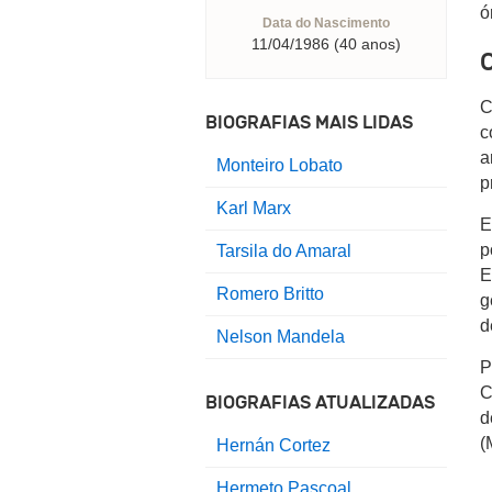
ó
Data do Nascimento
11/04/1986 (40 anos)
C
C
BIOGRAFIAS MAIS LIDAS
c
a
Monteiro Lobato
p
Karl Marx
E
p
Tarsila do Amaral
E
Romero Britto
g
d
Nelson Mandela
P
C
BIOGRAFIAS ATUALIZADAS
d
(
Hernán Cortez
Hermeto Pascoal