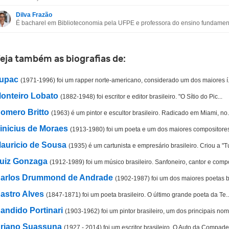
Esta biografia contém informação incorreta
Dilva Frazão
É bacharel em Biblioteconomia pela UFPE e professora do ensino fundament
Esta biografia não tem a informação que procuro
Outro
eja também as biografias de:
upac
(1971-1996) foi um rapper norte-americano, considerado um dos maiores í.
onteiro Lobato
(1882-1948) foi escritor e editor brasileiro. "O Sítio do Pic...
omero Britto
(1963) é um pintor e escultor brasileiro. Radicado em Miami, no.
inicius de Moraes
(1913-1980) foi um poeta e um dos maiores compositores
auricio de Sousa
(1935) é um cartunista e empresário brasileiro. Criou a "Tu
uiz Gonzaga
(1912-1989) foi um músico brasileiro. Sanfoneiro, cantor e compo
arlos Drummond de Andrade
(1902-1987) foi um dos maiores poetas br
astro Alves
(1847-1871) foi um poeta brasileiro. O último grande poeta da Te..
andido Portinari
(1903-1962) foi um pintor brasileiro, um dos principais nom.
riano Suassuna
(1927 - 2014) foi um escritor brasileiro. O Auto da Compadec