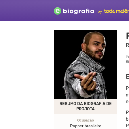
by
R
P
B
B
P
m
n
RESUMO DA BIOGRAFIA DE
PROJOTA
P
b
Ocupação
P
Rapper brasileiro