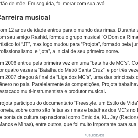
rfão de mãe. Em seguida, foi morar com sua avó.
arreira musical
om 12 anos de idade entrou para o mundo das rimas. Durante s
om seu amigo Rashid, formou o grupo musical “O Dom da Rima
rtístico foi “JT”, mas logo mudou para “Projota”, formado pela ju
rofissionalismo, e “jota”, a inicial de seu primeiro nome.
m 2006 entrou pela primeira vez em uma “batalha de MC’s”. Co
or quatro vezes a “Batalha do Metrô Santa Cruz”, e por três vez
m 2007 chegou à final da “Liga dos MC’s”, uma das principais
ênero no país. Paralelamente às competições, Projota trabalha
estacado multi-instrumentista e produtor musical.
rojota participou do documentário “Freestyle, um Estilo de Vida”
orreia, sobre como são feitas as rimas e batalhas dos MC’s no 
e ponta da cultura rap nacional como Emicida, KL. Jay (Racion
Manos e Minas), entre outros, que foi muito importante para sua 