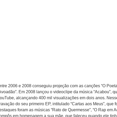
ntre 2006 e 2008 conseguiu projeção com as canções “O Poeta”,
Avoadão”. Em 2008 lançou o videoclipe da música “Acabou”, que
ouTube, alcançando 400 mil visualizações em dois anos. Ness
ravação do seu primeiro EP, intitulado “Cartas aos Meus”, que 
estaques foram as músicas “Rato de Quermesse”, “O Rap em Aç
ompôs em homenagem a sua mãe, que faleceu quando ele tinh