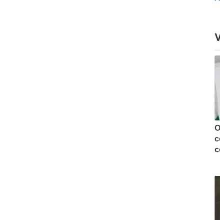
O
c
c