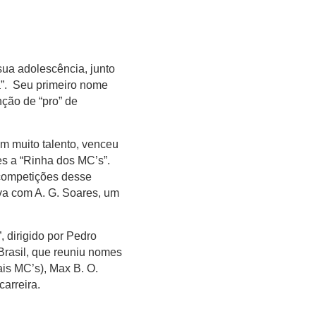
ua adolescência, junto
”. Seu primeiro nome
nção de “pro” de
m muito talento, venceu
es a “Rinha dos MC’s”.
 competições desse
va com A. G. Soares, um
, dirigido por Pedro
Brasil, que reuniu nomes
ais MC’s), Max B. O.
carreira.