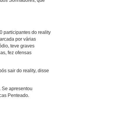
o dos Sonhadores, que
participantes do reality
marcada por várias
ódio, teve graves
as, fez ofensas
s sair do reality, disse
. Se apresentou
ucas Penteado.