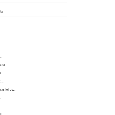
al.
..
..
 da...
...
...
asileiros...
.
..
i...