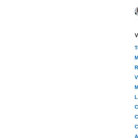
V
T
M
R
V
M
L
C
C
C
A