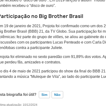
ue recebeu o “disco de ouro”. Em 2019 lançou o álbum “Tribut
ambém recebeu o “disco de ouro”.
articipação no Big Brother Brasil
m 19 de janeiro de 2021, Projota foi confirmado como um dos 20 
ig Brother Brasil (BBB) 21, da TV Globo. Sua participação foi 
olêmicas: fez parte do grupo de vilões, se aliou ao gabinete do 
iscussões com os participantes Lucas Penteado e com Carla Di
enófobas contra a participante Juliete.
rojota foi eliminado no sexto paredão com 91,89% dos votos. Apó
ue perdeu fãs, amizades e contratos.
o dis 4 de maio de 2021 participou do show da final do BBB 21
antando a música “Muleque de Vila”, ao lado do participante L
sta biografia foi útil?
Sim
Não
ltima atualização: 10/12/2024