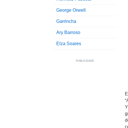
George Orwell
Garrincha
Ary Barroso
Elza Soares
E
“
Y
g
d
c