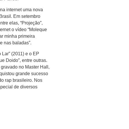
 na internet uma nova
Brasil. Em setembro
tre elas, “Projeção”,
ternet o vídeo “Moleque
ar minha primeira
e nas baladas”.
Lar” (2011) e o EP
e Doido”, entre outras.
gravado no Master Hall,
nquistou grande sucesso
o rap brasileiro. Nos
special de diversos