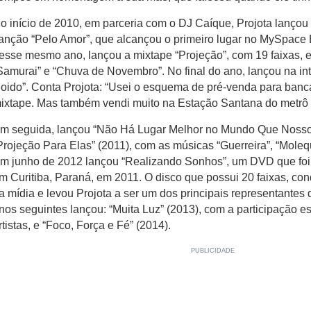
o início de 2010, em parceria com o DJ Caíque, Projota lançou
anção “Pelo Amor”, que alcançou o primeiro lugar no MySpace 
esse mesmo ano, lançou a mixtape “Projeção”, com 19 faixas, en
Samurai” e “Chuva de Novembro”. No final do ano, lançou na in
oido”. Conta Projota: “Usei o esquema de pré-venda para banc
ixtape. Mas também vendi muito na Estação Santana do metrô 
m seguida, lançou “Não Há Lugar Melhor no Mundo Que Nosso 
Projeção Para Elas” (2011), com as músicas “Guerreira”, “Molequ
m junho de 2012 lançou “Realizando Sonhos”, um DVD que foi 
m Curitiba, Paraná, em 2011. O disco que possui 20 faixas, co
a mídia e levou Projota a ser um dos principais representantes d
nos seguintes lançou: “Muita Luz” (2013), com a participação e
rtistas, e “Foco, Força e Fé” (2014).