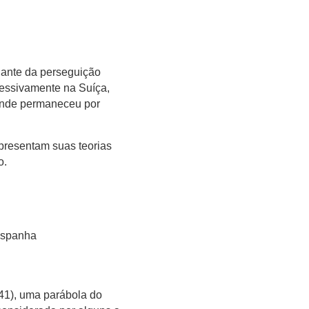
diante da perseguição
cessivamente na Suíça,
 onde permaneceu por
presentam suas teorias
o.
 Espanha
41), uma parábola do