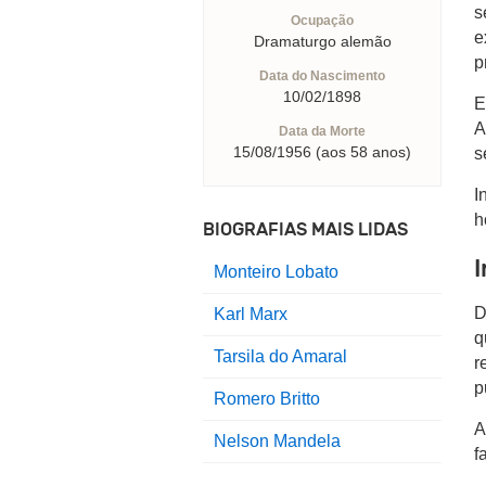
s
Ocupação
e
Dramaturgo alemão
p
Data do Nascimento
10/02/1898
E
A
Data da Morte
15/08/1956 (aos 58 anos)
s
I
h
BIOGRAFIAS MAIS LIDAS
I
Monteiro Lobato
D
Karl Marx
q
Tarsila do Amaral
r
p
Romero Britto
A
Nelson Mandela
f