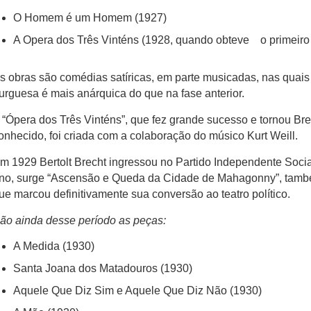
O Homem é um Homem (1927)
A Opera dos Três Vinténs (1928, quando obteve o primeiro
s obras são comédias satíricas, em parte musicadas, nas quais 
urguesa é mais anárquica do que na fase anterior.
 “Ópera dos Três Vinténs”, que fez grande sucesso e tornou Br
onhecido, foi criada com a colaboração do músico Kurt Weill.
m 1929 Bertolt Brecht ingressou no Partido Independente Soci
no, surge “Ascensão e Queda da Cidade de Mahagonny”, tamb
ue marcou definitivamente sua conversão ao teatro político.
ão ainda desse período as peças:
A Medida (1930)
Santa Joana dos Matadouros (1930)
Aquele Que Diz Sim e Aquele Que Diz Não (1930)