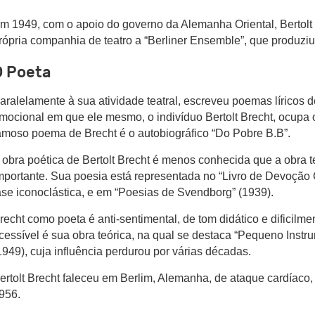
m 1949, com o apoio do governo da Alemanha Oriental, Bertolt
rópria companhia de teatro a “Berliner Ensemble”, que produziu
O Poeta
aralelamente à sua atividade teatral, escreveu poemas líricos de 
mocional em que ele mesmo, o indivíduo Bertolt Brecht, ocupa o
amoso poema de Brecht é o autobiográfico “Do Pobre B.B”.
 obra poética de Bertolt Brecht é menos conhecida que a obra 
mportante. Sua poesia está representada no “Livro de Devoção 
ase iconoclástica, e em “Poesias de Svendborg” (1939).
recht como poeta é anti-sentimental, de tom didático e dificilme
cessível é sua obra teórica, na qual se destaca “Pequeno Instru
1949), cuja influência perdurou por várias décadas.
ertolt Brecht faleceu em Berlim, Alemanha, de ataque cardíaco,
956.