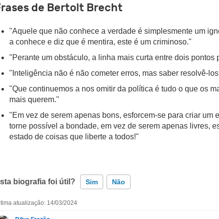
rases de Bertolt Brecht
"Aquele que não conhece a verdade é simplesmente um ign
a conhece e diz que é mentira, este é um criminoso."
"Perante um obstáculo, a linha mais curta entre dois pontos 
"Inteligência não é não cometer erros, mas saber resolvê-lo
"Que continuemos a nos omitir da política é tudo o que os ma
mais querem."
"Em vez de serem apenas bons, esforcem-se para criar um e
torne possível a bondade, em vez de serem apenas livres, e
estado de coisas que liberte a todos!"
sta biografia foi útil?
Sim
Não
ltima atualização: 14/03/2024
Esta biografia contém informação incorreta