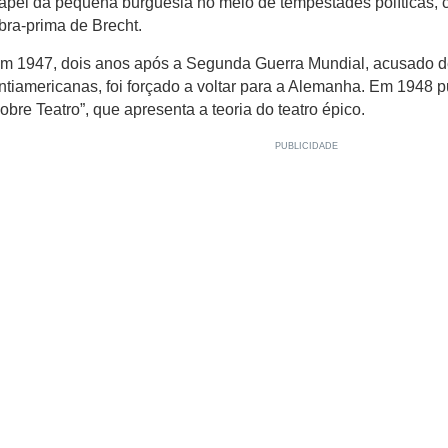
apel da pequena burguesia no meio de tempestades políticas, 
bra-prima de Brecht.
m 1947, dois anos após a Segunda Guerra Mundial, acusado d
ntiamericanas, foi forçado a voltar para a Alemanha. Em 1948 pu
obre Teatro”, que apresenta a teoria do teatro épico.