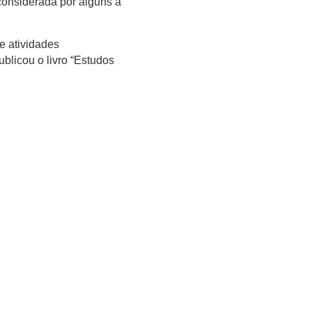
considerada por alguns a
e atividades
blicou o livro “Estudos