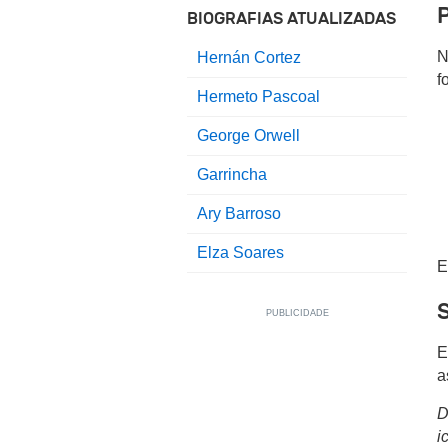
BIOGRAFIAS ATUALIZADAS
N
Hernán Cortez
f
Hermeto Pascoal
George Orwell
Garrincha
Ary Barroso
Elza Soares
E
E
a
D
i