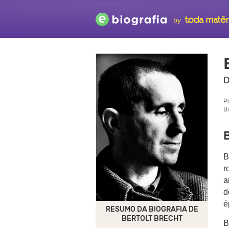
by
D
P
B
B
B
r
a
d
é
RESUMO DA BIOGRAFIA DE
BERTOLT BRECHT
B