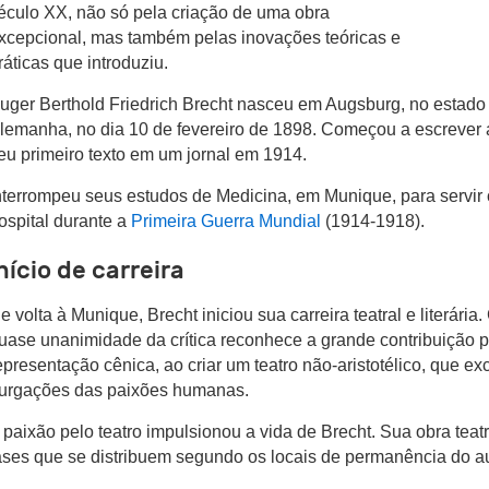
éculo XX, não só pela criação de uma obra
xcepcional, mas também pelas inovações teóricas e
ráticas que introduziu.
uger Berthold Friedrich Brecht nasceu em Augsburg, no estado
lemanha, no dia 10 de fevereiro de 1898. Começou a escrever 
eu primeiro texto em um jornal em 1914.
nterrompeu seus estudos de Medicina, em Munique, para servi
ospital durante a
Primeira Guerra Mundial
(1914-1918).
nício de carreira
e volta à Munique, Brecht iniciou sua carreira teatral e literária.
uase unanimidade da crítica reconhece a grande contribuição p
epresentação cênica, ao criar um teatro não-aristotélico, que exc
urgações das paixões humanas.
 paixão pelo teatro impulsionou a vida de Brecht. Sua obra teat
ases que se distribuem segundo os locais de permanência do au