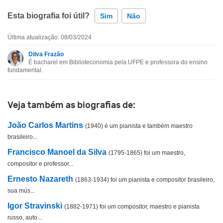
Esta biografia foi útil?
Sim
Não
Última atualização: 08/03/2024
Esta biografia contém informação incorreta
Dilva Frazão
É bacharel em Biblioteconomia pela UFPE e professora do ensino
Esta biografia não tem a informação que procuro
fundamental.
Outro
Veja também as biografias de:
João Carlos Martins
(1940) é um pianista e também maestro
brasileiro...
Francisco Manoel da Silva
(1795-1865) foi um maestro,
compositor e professor...
Ernesto Nazareth
(1863-1934) foi um pianista e compositor brasileiro,
sua mús...
Igor Stravinski
(1882-1971) foi um compositor, maestro e pianista
russo, auto...