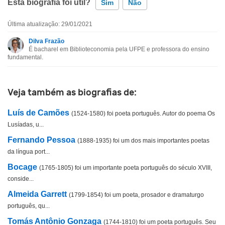
Esta biografia foi útil?
Sim
Não
Última atualização: 29/01/2021
Esta biografia contém informação incorreta
Dilva Frazão
É bacharel em Biblioteconomia pela UFPE e professora do ensino
Esta biografia não tem a informação que procuro
fundamental.
Outro
Veja também as biografias de:
Luís de Camões
(1524-1580) foi poeta português. Autor do poema Os
Lusíadas, u...
Fernando Pessoa
(1888-1935) foi um dos mais importantes poetas
da língua port...
Bocage
(1765-1805) foi um importante poeta português do século XVIII,
conside...
Almeida Garrett
(1799-1854) foi um poeta, prosador e dramaturgo
português, qu...
Tomás Antônio Gonzaga
(1744-1810) foi um poeta português. Seu