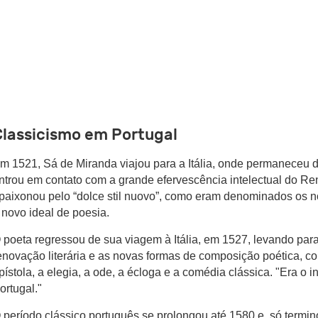
Classicismo em Portugal
m 1521, Sá de Miranda viajou para a Itália, onde permaneceu d
ntrou em contato com a grande efervescência intelectual do R
paixonou pelo “dolce stil nuovo”, como eram denominados os no
 novo ideal de poesia.
 poeta regressou de sua viagem à Itália, em 1527, levando para
enovação literária e as novas formas de composição poética, com
pístola, a elegia, a ode, a écloga e a comédia clássica. "Era o i
ortugal."
 período clássico português se prolongou até 1580 e, só termi