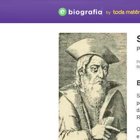
by
P
P
B
B
S
p
d
R
O
e