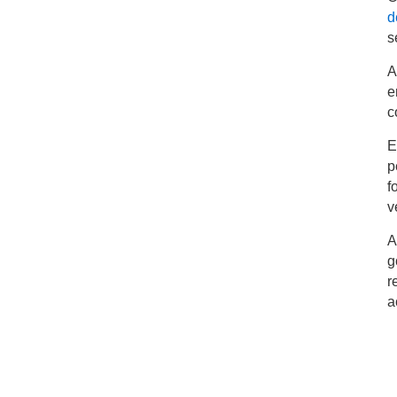
d
s
A
e
c
E
p
f
v
A
g
r
a