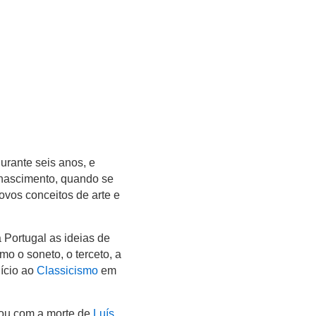
urante seis anos, e
enascimento, quando se
vos conceitos de arte e
 Portugal as ideias de
o o soneto, o terceto, a
nício ao
Classicismo
em
nou com a morte de
Luís