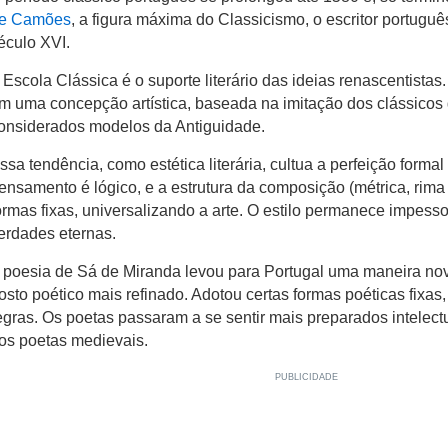
e Camões
, a figura máxima do Classicismo, o escritor portugu
éculo XVI.
 Escola Clássica é o suporte literário das ideias renascentistas
m uma concepção artística, baseada na imitação dos clássicos g
onsiderados modelos da Antiguidade.
ssa tendência, como estética literária, cultua a perfeição forma
ensamento é lógico, e a estrutura da composição (métrica, rima
ormas fixas, universalizando a arte. O estilo permanece impesso
erdades eternas.
 poesia de Sá de Miranda levou para Portugal uma maneira no
osto poético mais refinado. Adotou certas formas poéticas fixas
egras. Os poetas passaram a se sentir mais preparados intele
os poetas medievais.