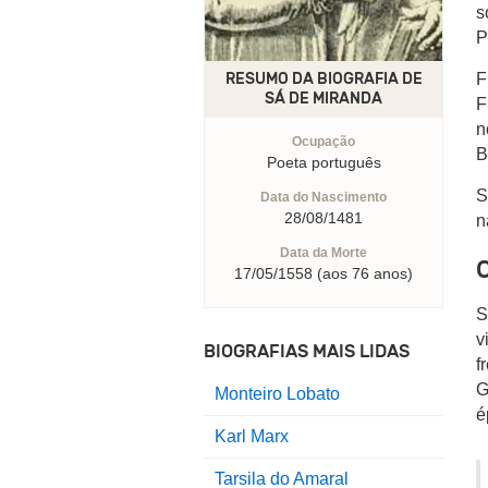
s
P
F
RESUMO DA BIOGRAFIA DE
SÁ DE MIRANDA
F
n
Ocupação
B
Poeta português
S
Data do Nascimento
28/08/1481
n
Data da Morte
17/05/1558 (aos 76 anos)
S
v
BIOGRAFIAS MAIS LIDAS
f
G
Monteiro Lobato
é
Karl Marx
Tarsila do Amaral