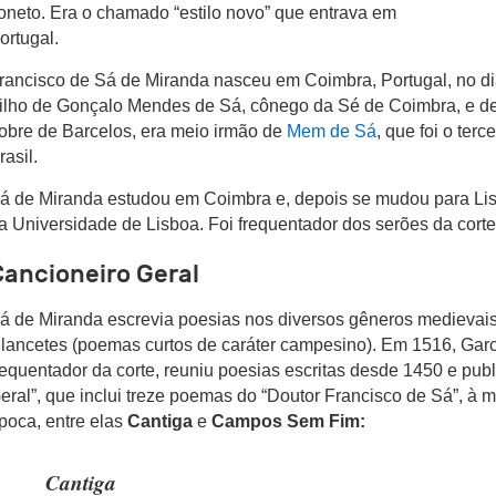
oneto. Era o chamado “estilo novo” que entrava em
ortugal.
rancisco de Sá de Miranda nasceu em Coimbra, Portugal, no di
ilho de Gonçalo Mendes de Sá, cônego da Sé de Coimbra, e de 
obre de Barcelos, era meio irmão de
Mem de Sá
, que foi o ter
rasil.
á de Miranda estudou em Coimbra e, depois se mudou para Lis
a Universidade de Lisboa. Foi frequentador dos serões da corte
Cancioneiro Geral
á de Miranda escrevia poesias nos diversos gêneros medievais
ilancetes (poemas curtos de caráter campesino). Em 1516, Gar
requentador da corte, reuniu poesias escritas desde 1450 e pub
eral”, que inclui treze poemas do “Doutor Francisco de Sá”, à 
poca, entre elas
Cantiga
e
Campos Sem Fim:
Cantiga