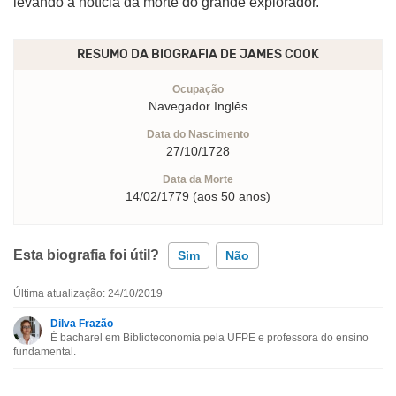
levando a notícia da morte do grande explorador.
RESUMO DA BIOGRAFIA DE
JAMES COOK
Ocupação
Navegador Inglês
Data do Nascimento
27/10/1728
Data da Morte
14/02/1779 (aos 50 anos)
Esta biografia foi útil?
Sim
Não
Última atualização: 24/10/2019
Esta biografia contém informação incorreta
Dilva Frazão
É bacharel em Biblioteconomia pela UFPE e professora do ensino
Esta biografia não tem a informação que procuro
fundamental.
Outro