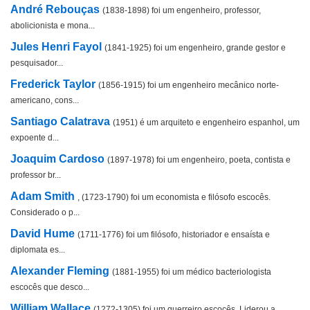
André Rebouças
(1838-1898) foi um engenheiro, professor,
abolicionista e mona...
Jules Henri Fayol
(1841-1925) foi um engenheiro, grande gestor e
pesquisador...
Frederick Taylor
(1856-1915) foi um engenheiro mecânico norte-
americano, cons...
Santiago Calatrava
(1951) é um arquiteto e engenheiro espanhol, um
expoente d...
Joaquim Cardoso
(1897-1978) foi um engenheiro, poeta, contista e
professor br...
Adam Smith
, (1723-1790) foi um economista e filósofo escocês.
Considerado o p...
David Hume
(1711-1776) foi um filósofo, historiador e ensaísta e
diplomata es...
Alexander Fleming
(1881-1955) foi um médico bacteriologista
escocês que desco...
William Wallace
(1272-1305) foi um guerreiro escocês. Liderou a