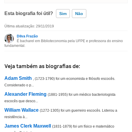
Esta biografia foi útil?
Sim
Não
Última atualização: 29/11/2019
Esta biografia contém informação incorreta
Dilva Frazão
É bacharel em Biblioteconomia pela UFPE e professora do ensino
Esta biografia não tem a informação que procuro
fundamental.
Outro
Veja também as biografias de:
Adam Smith
, (1723-1790) foi um economista e filósofo escocês.
Considerado o p...
Alexander Fleming
(1881-1955) foi um médico bacteriologista
escocês que desco...
William Wallace
(1272-1305) foi um guerreiro escocês. Liderou a
resistência à...
James Clerk Maxwell
(1831-1879) foi um físico e matemático