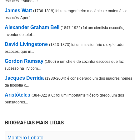
escocês. Estabelec...
James Watt
(1736-1819) foi um engenheiro mecânico e matemático
escocês. Aperf...
Alexander Graham Bell
(1847-1922) foi um cientista escocês,
inventor do telef...
David Livingstone
(1813-1873) foi um missionário e explorador
escocês, que in...
Gordon Ramsay
(1966) é um chefe de cozinha escocês que faz
sucesso na TV com...
Jacques Derrida
(1930-2004) é considerado um dos maiores nomes
da filosofia c...
Aristóteles
(384-322 a.C) foi um importante filósofo grego, um dos
pensadores...
BIOGRAFIAS MAIS LIDAS
Monteiro Lobato