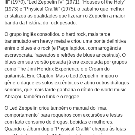
III” (1970), “Led Zeppelin IV” (1971), “Houses of the Holy”
(1973) e “Physical Graffiti” (1975), o trabalho que melhor
cristalizou as qualidades que fizeram o Zeppelin a maior
banda da história do rock pesado.
O grupo inglês consolidou o hard rock, mais tarde
transmutado em heavy metal e criou uma ponte definitiva
entre o blues e o rock (e Page lapidou, com arrogância
escravocrata, fraseados e refrões de blues ancestrais). O
blues em sua versão pesada já era executada por grupos
como The Jimi Hendrix Experience e o Cream do
guitarrista Eric Clapton. Mas o Led Zeppelin limpou o
gênero daqueles solos excêntricos e abriu outros diálogos
sonoros, que mais tarde ganharia o rótulo de world music.
Abraçou também o funk e o reggae.
O Led Zeppelin criou também o manual do “mau
comportamento” para roqueiros com excursões e festas
com farto consumo de drogas, bebidas e mulheres.
Quando o álbum duplo “Physical Graffiti” chegou às lojas