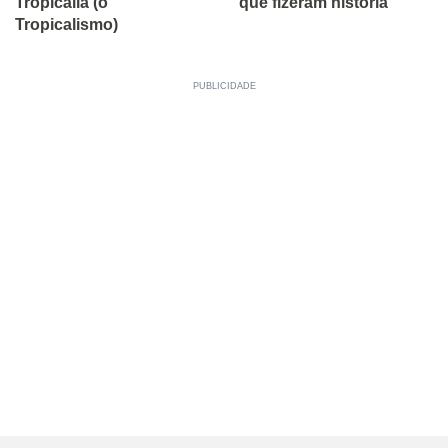
Tropicália (o
que fizeram história
Tropicalismo)