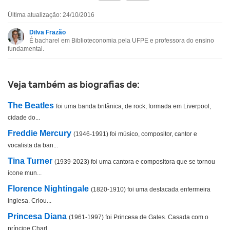
Última atualização: 24/10/2016
Esta biografia contém informação incorreta
Dilva Frazão
É bacharel em Biblioteconomia pela UFPE e professora do ensino
Esta biografia não tem a informação que procuro
fundamental.
Outro
Veja também as biografias de:
The Beatles
foi uma banda britânica, de rock, formada em Liverpool,
cidade do...
Freddie Mercury
(1946-1991) foi músico, compositor, cantor e
vocalista da ban...
Tina Turner
(1939-2023) foi uma cantora e compositora que se tornou
ícone mun...
Florence Nightingale
(1820-1910) foi uma destacada enfermeira
inglesa. Criou...
Princesa Diana
(1961-1997) foi Princesa de Gales. Casada com o
príncipe Charl...