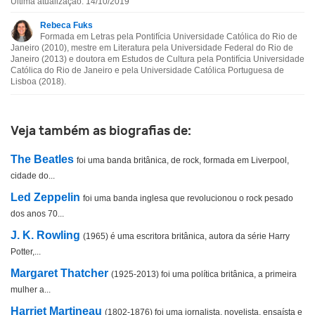
Última atualização: 14/10/2019
Esta biografia contém informação incorreta
Rebeca Fuks
Formada em Letras pela Pontifícia Universidade Católica do Rio de
Esta biografia não tem a informação que procuro
Janeiro (2010), mestre em Literatura pela Universidade Federal do Rio de
Janeiro (2013) e doutora em Estudos de Cultura pela Pontifícia Universidade
Católica do Rio de Janeiro e pela Universidade Católica Portuguesa de
Outro
Lisboa (2018).
Veja também as biografias de:
The Beatles
foi uma banda britânica, de rock, formada em Liverpool,
cidade do...
Led Zeppelin
foi uma banda inglesa que revolucionou o rock pesado
dos anos 70...
J. K. Rowling
(1965) é uma escritora britânica, autora da série Harry
Potter,...
Margaret Thatcher
(1925-2013) foi uma política britânica, a primeira
mulher a...
Harriet Martineau
(1802-1876) foi uma jornalista, novelista, ensaísta e