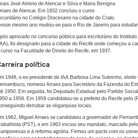
urais José Almino de Alencar e Silva e Maria Benigna
rraes de Alencar. Em 1932 concluiu o curso
ecundário no Colégio Diocesano na cidade do Crato.
esse mesmo ano mudou-se para o Rio de Janeiro para estudar 
pós aprovado no concurso público para escriturário do Instituto
IAA), foi designado para a cidade do Recife onde começou a carr
 curso na Faculdade de Direito do Recife, em 1937.
arreira política
m 1948, o ex-presidente do IAA Barbosa Lima Sobrinho, eleito
ernambuco, nomeou Arraes para Secretário da Fazenda do Est
té 1950. Em seguida, foi Deputado Estadual pelo Partido Soci
950 a 1958. Em 1959 candidatou-se a prefeito do Recife pelo 
onseguindo derrubar as oligarquias locais.
m 1962, Miguel Arraes se candidatou a governador de Pernamb
rabalhista (PST), e em 1963 iniciou seu mandato, marcado pelo
amponesas e à reforma agrária. Firmou um pacto com os usinei