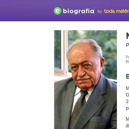
by
P
P
B
B
M
G
1
p
M
d