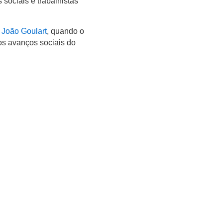
 sociais e trabalhistas
e
João Goulart
, quando o
 os avanços sociais do