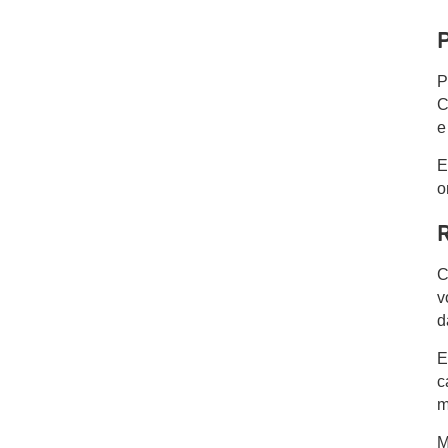
P
P
C
e
E
o
R
C
v
d
E
c
m
M