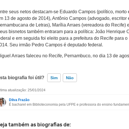
ntre seus netos destacam-se Eduardo Campos (político, morto
m 13 de agosto de 2014), Antônio Campos (advogado, escrito
ernambucana de Letras), Marília Arraes (vereadora do Recife) e 
eus bisnetos também entraram para a política: João Henrique
ederal e em seguida foi eleito para a prefeitura do Recife para
014. Seu irmão Pedro Campos é deputado federal.
iguel Arraes faleceu no Recife, Pernambuco, no dia 13 de agos
sta biografia foi útil?
Sim
Não
ltima atualização: 25/01/2024
Esta biografia contém informação incorreta
Dilva Frazão
É bacharel em Biblioteconomia pela UFPE e professora do ensino fundament
Esta biografia não tem a informação que procuro
Outro
eja também as biografias de: