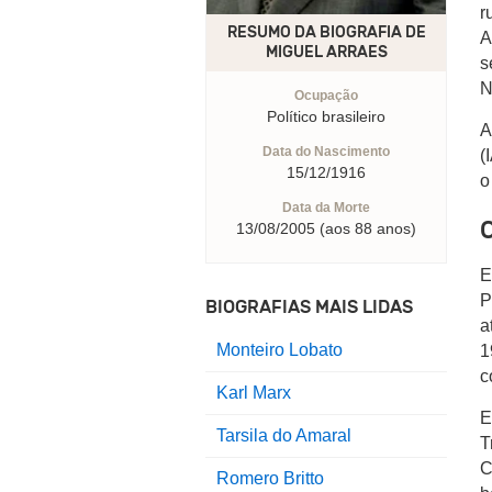
r
RESUMO DA BIOGRAFIA DE
A
MIGUEL ARRAES
s
N
Ocupação
Político brasileiro
A
Data do Nascimento
(
15/12/1916
o
Data da Morte
C
13/08/2005 (aos 88 anos)
E
P
BIOGRAFIAS MAIS LIDAS
a
Monteiro Lobato
1
c
Karl Marx
E
Tarsila do Amaral
T
C
Romero Britto