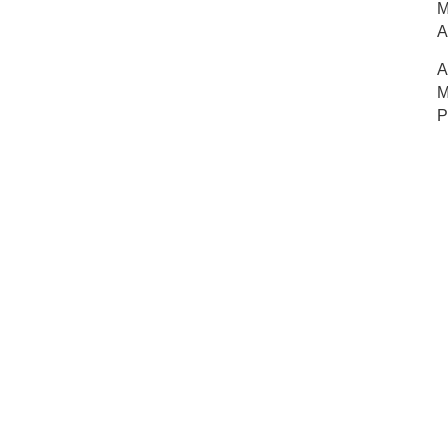
M
A
A
M
P