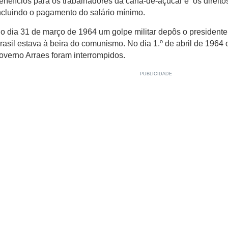
enefícios para os trabalhadores da cana-de-açúcar e os direitos
ncluindo o pagamento do salário mínimo.
o dia 31 de março de 1964 um golpe militar depôs o president
rasil estava à beira do comunismo. No dia 1.º de abril de 1964
overno Arraes foram interrompidos.