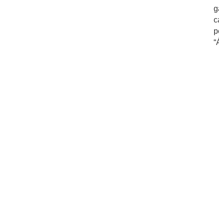
g
c
p
“