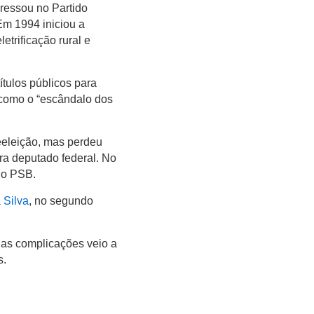
ressou no Partido
Em 1994 iniciou a
trificação rural e
ítulos públicos para
 como o “escândalo dos
eeleição, mas perdeu
ara deputado federal. No
do PSB.
 Silva
, no segundo
rias complicações veio a
s.