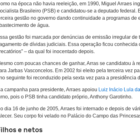
omo na época não havia reeleição, em 1990, Miguel Arraes ing
ocialista Brasileiro (PSB) e candidatou-se a deputado federal. 
erceira gestão no governo dando continuidade a programas de ele
bastecimento de água.
ssa gestão foi marcada por denúncias de emissão irregular de t
agamento de dívidas judiciais. Essa operação ficou conhecida
recatórios” – da qual foi inocentado depois.
esmo com poucas chances de ganhar, Arras se candidatou à r
ara Jarbas Vasconcelos. Em 2002 foi eleito pela terceira vez p
no seguinte foi reconduzido pela sexta vez para a presidência 
a campanha para presidente, Arraes apoiou
Luiz Inácio Lula da
urno, pois o PSB tinha candidato próprio, Anthony Garotinho.
o dia 16 de junho de 2005, Arraes foi internado e depois de vá
alecer. Seu corpo foi velado no Palácio do Campo das Princesa
ilhos e netos