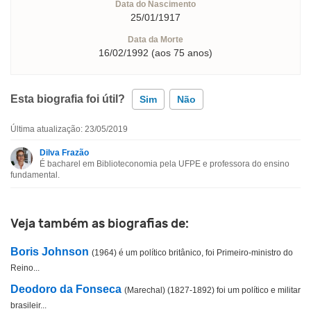
Data do Nascimento
25/01/1917
Data da Morte
16/02/1992 (aos 75 anos)
Esta biografia foi útil?
Sim
Não
Última atualização: 23/05/2019
Esta biografia contém informação incorreta
Dilva Frazão
É bacharel em Biblioteconomia pela UFPE e professora do ensino
Esta biografia não tem a informação que procuro
fundamental.
Outro
Veja também as biografias de:
Boris Johnson
(1964) é um político britânico, foi Primeiro-ministro do
Reino...
Deodoro da Fonseca
(Marechal) (1827-1892) foi um político e militar
brasileir...