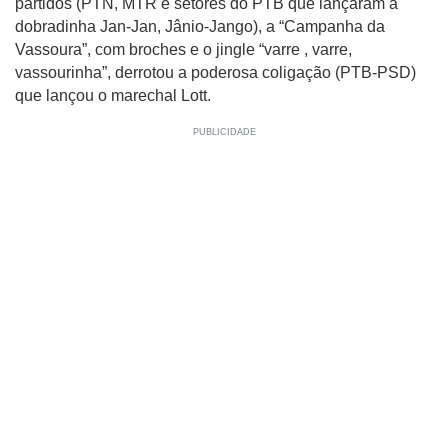
partidos (PTN, MTR e setores do PTB que lançaram a
dobradinha Jan-Jan, Jânio-Jango), a “Campanha da
Vassoura”, com broches e o jingle “varre , varre,
vassourinha”, derrotou a poderosa coligação (PTB-PSD)
que lançou o marechal Lott.