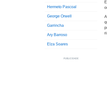
E
Hermeto Pascoal
o
George Orwell
A
q
Garrincha
p
r
Ary Barroso
Elza Soares