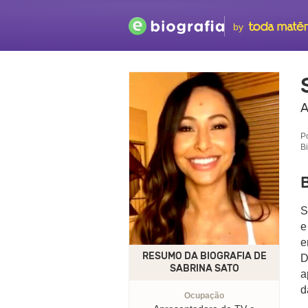
by
A
P
B
B
S
e
e
RESUMO DA BIOGRAFIA DE
D
SABRINA SATO
a
d
Ocupação