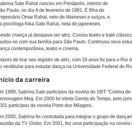
abrina Sato Rahal nasceu em Penápolis, interior de
ão Paulo, no dia 4 de fevereiro de 1981. É filha do
mpresário Omar Rahal, neto de libaneses e suíços, e
a psicóloga Kika Sato Rahal, neta de japoneses.
esde criança já desejava ser atriz. Cursou teatro e balé cláss
udou-se com sua família para São Paulo. Continuou seus estu
ança contemporânea, teatro e cinema.
epois de tirar seu registro de atriz, com 18 anos foi para o Rio 
o vestibular para estudar dança na Universidade Federal do Rio
nício da carreira
m 1989, Sabrina Sato participou da novela do SBT “Cortina de V
ersonagem Meg. Em 2000 foi eleita Garota do Tempo, pelo jorn
001 participou da novela Porto dos Milagres.
m 2000, Sabrina foi contratada para integrar o grupo de dança
austão da TV Globo. Em 2001, fez uma participação na novela 