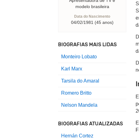
Apresentadora de TV e
S
modelo brasileira
S
Data do Nascimento
e
04/02/1981 (45 anos)
d
D
m
BIOGRAFIAS MAIS LIDAS
d
Monteiro Lobato
D
Karl Marx
n
Tarsila do Amaral
I
Romero Britto
E
p
Nelson Mandela
2
E
BIOGRAFIAS ATUALIZADAS
F
Hernán Cortez