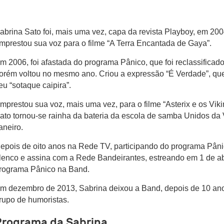
abrina Sato foi, mais uma vez, capa da revista Playboy, em 2
mprestou sua voz para o filme “A Terra Encantada de Gaya”.
m 2006, foi afastada do programa Pânico, que foi reclassificado 
orém voltou no mesmo ano. Criou a expressão “É Verdade”, qu
eu “sotaque caipira”.
mprestou sua voz, mais uma vez, para o filme “Asterix e os Vik
ato tornou-se rainha da bateria da escola de samba Unidos da V
aneiro.
epois de oito anos na Rede TV, participando do programa Pâni
lenco e assina com a Rede Bandeirantes, estreando em 1 de ab
rograma Pânico na Band.
m dezembro de 2013, Sabrina deixou a Band, depois de 10 an
rupo de humoristas.
Programa da Sabrina