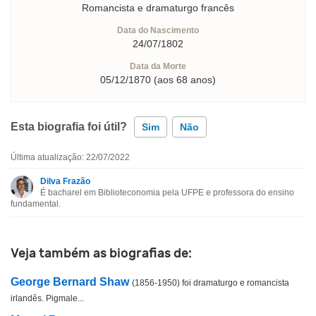
Romancista e dramaturgo francês
Data do Nascimento
24/07/1802
Data da Morte
05/12/1870 (aos 68 anos)
Esta biografia foi útil?
Sim
Não
Última atualização: 22/07/2022
Esta biografia contém informação incorreta
Dilva Frazão
É bacharel em Biblioteconomia pela UFPE e professora do ensino
Esta biografia não tem a informação que procuro
fundamental.
Outro
Veja também as biografias de:
George Bernard Shaw
(1856-1950) foi dramaturgo e romancista
irlandês. Pigmale...