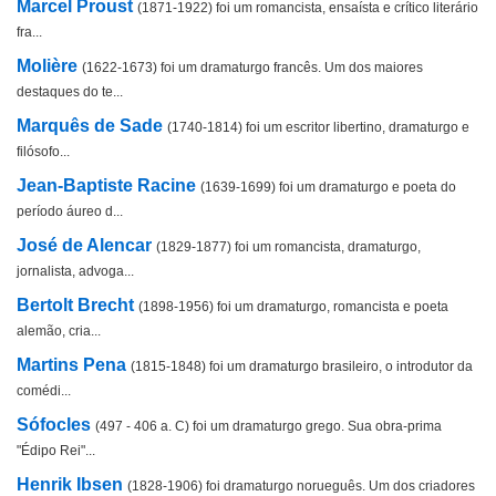
Marcel Proust
(1871-1922) foi um romancista, ensaísta e crítico literário
fra...
Molière
(1622-1673) foi um dramaturgo francês. Um dos maiores
destaques do te...
Marquês de Sade
(1740-1814) foi um escritor libertino, dramaturgo e
filósofo...
Jean-Baptiste Racine
(1639-1699) foi um dramaturgo e poeta do
período áureo d...
José de Alencar
(1829-1877) foi um romancista, dramaturgo,
jornalista, advoga...
Bertolt Brecht
(1898-1956) foi um dramaturgo, romancista e poeta
alemão, cria...
Martins Pena
(1815-1848) foi um dramaturgo brasileiro, o introdutor da
comédi...
Sófocles
(497 - 406 a. C) foi um dramaturgo grego. Sua obra-prima
"Édipo Rei"...
Henrik Ibsen
(1828-1906) foi dramaturgo norueguês. Um dos criadores