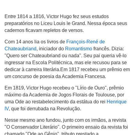
Entre 1814 a 1816, Victor Hugo fez seus estudos
preparatórios no Liceu Louis le Grand. Nessa época seus
cadernos ficavam repletos de versos.
Com 14 anos lia os livros de
François-René de
Chateaubriand
, iniciador do
Romantismo
francês. Dizia:
"Quero ser Chateaubriand ou nada". Seu pai queria vê-lo
ingressar na Escola Politécnica, mas ele recusou para se
dedicar à carreira literária.Em 1817 recebeu um prêmio em
um concurso de poesia da Academia Francesa.
Em 1819, Victor Hugo recebeu o "Lírio de Ouro", prêmio
máximo da Academia de Jogos Florais de Toulouse, por
uma Ode ao restabelecimento da estátua do rei
Henrique
IV
, que foi derrubada na Revolução.
Nesse mesmo ano fundou, junto com os irmãos, a revista
"O Conservador Literário". O primeiro ensaio da revista foi
chamado "Ode ao Gênio", tributo prestado a