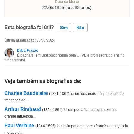
Data da Morte
22/05/1885 (aos 83 anos)
Esta biografia foi útil?
Sim
Não
Última atualização: 30/01/2024
Esta biografia contém informação incorreta
Dilva Frazão
É bacharel em Biblioteconomia pela UFPE e professora do ensino
Esta biografia não tem a informação que procuro
fundamental.
Outro
Veja também as biografias de:
Charles Baudelaire
(1821-1867) foi um dos mais influentes poetas
franceses do...
Arthur Rimbaud
(1854-1891) foi um poeta francês que exerceu
grande influência...
Paul Verlaine
(1844-1896) foi um importante poeta francês da segunda
metade d...