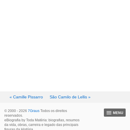
« Camille Pissarro
São Camilo de Lellis »
© 2000 - 2026
7Graus
Todos os direitos
MENU
reservados.
eBiografia by Toda Matéria: biografias, resumos
da vida, obras, carreira e legado das principais
figuras da História.