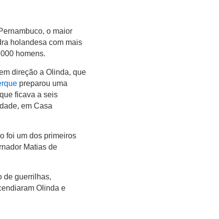
 Pernambuco, o maior
adra holandesa com mais
7 000 homens.
em direção a Olinda, que
erque
preparou uma
 que ficava a seis
indade, em Casa
 foi um dos primeiros
ernador Matias de
 de guerrilhas,
cendiaram Olinda e