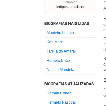
Ocupação
F
Indígena brasileiro
A
n
N
BIOGRAFIAS MAIS LIDAS
d
d
Monteiro Lobato
O
Karl Marx
h
s
Tarsila do Amaral
N
Romero Britto
d
Nelson Mandela
v
Q
BIOGRAFIAS ATUALIZADAS
O
Hernán Cortez
c
Hermeto Pascoal
E