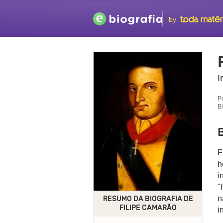
by
I
P
B
B
F
h
í
"
n
RESUMO DA BIOGRAFIA DE
FILIPE CAMARÃO
i