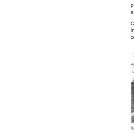
p
a
O
i
c
I