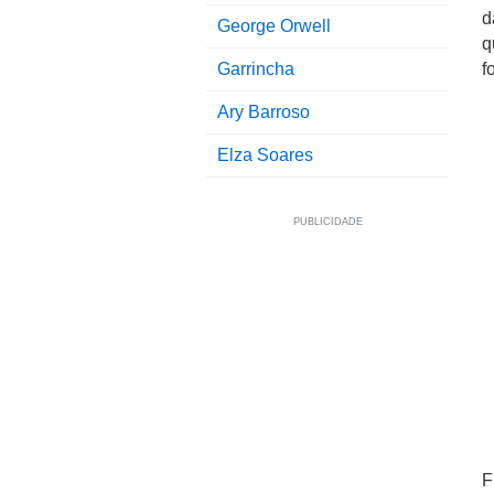
d
George Orwell
q
Garrincha
f
Ary Barroso
Elza Soares
F