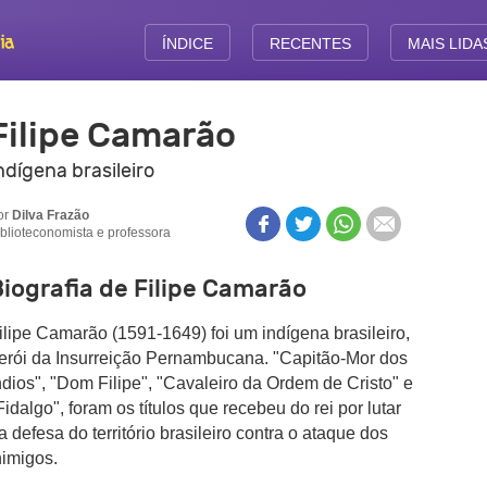
ÍNDICE
RECENTES
MAIS LIDA
Filipe Camarão
ndígena brasileiro
or
Dilva Frazão
iblioteconomista e professora
iografia de Filipe Camarão
ilipe Camarão (1591-1649) foi um indígena brasileiro,
erói da Insurreição Pernambucana. "Capitão-Mor dos
ndios", "Dom Filipe", "Cavaleiro da Ordem de Cristo" e
Fidalgo", foram os títulos que recebeu do rei por lutar
a defesa do território brasileiro contra o ataque dos
nimigos.