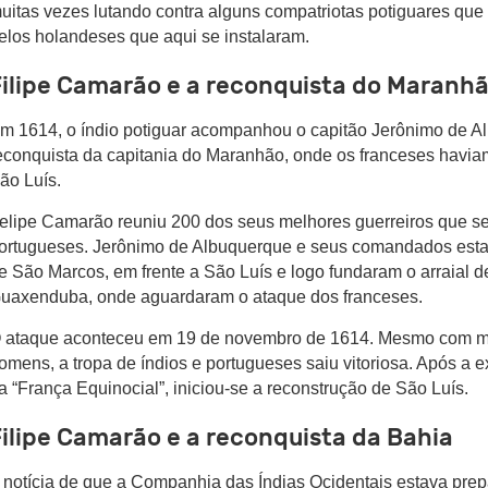
uitas vezes lutando contra alguns compatriotas potiguares que
elos holandeses que aqui se instalaram.
Filipe Camarão e a reconquista do Maranh
m 1614, o índio potiguar acompanhou o capitão Jerônimo de 
econquista da capitania do Maranhão, onde os franceses havia
ão Luís.
elipe Camarão reuniu 200 dos seus melhores guerreiros que s
ortugueses. Jerônimo de Albuquerque e seus comandados esta
e São Marcos, em frente a São Luís e logo fundaram o arraial 
uaxenduba, onde aguardaram o ataque dos franceses.
 ataque aconteceu em 19 de novembro de 1614. Mesmo com 
omens, a tropa de índios e portugueses saiu vitoriosa. Após a 
a “França Equinocial”, iniciou-se a reconstrução de São Luís.
ilipe Camarão e a reconquista da Bahia
 notícia de que a Companhia das Índias Ocidentais estava pr