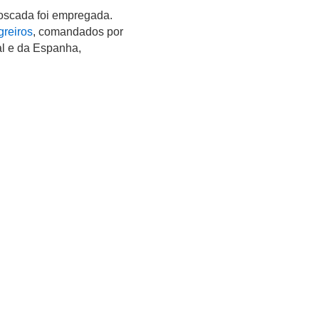
boscada foi empregada.
greiros
, comandados por
al e da Espanha,