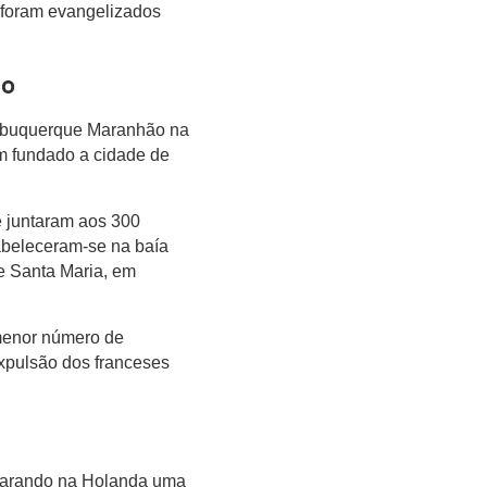
 foram evangelizados
ão
Albuquerque Maranhão na
m fundado a cidade de
e juntaram aos 300
beleceram-se na baía
de Santa Maria, em
menor número de
expulsão dos franceses
eparando na Holanda uma