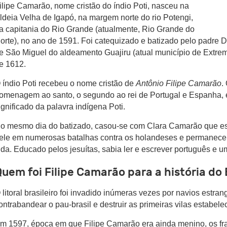
ilipe Camarão, nome cristão do índio Poti, nasceu na
ldeia Velha de Igapó, na margem norte do rio Potengi,
a capitania do Rio Grande (atualmente, Rio Grande do
orte), no ano de 1591. Foi catequizado e batizado pelo padre D
e São Miguel do aldeamento Guajiru (atual município de Extrem
e 1612.
 índio Poti recebeu o nome cristão de
Antônio Filipe Camarão
.
omenagem ao santo, o segundo ao rei de Portugal e Espanha, e 
ignificado da palavra indígena Poti.
o mesmo dia do batizado, casou-se com Clara Camarão que es
ele em numerosas batalhas contra os holandeses e permanecer
ida. Educado pelos jesuítas, sabia ler e escrever português e u
uem foi Filipe Camarão para a história do 
 litoral brasileiro foi invadido inúmeras vezes por navios estra
ontrabandear o pau-brasil e destruir as primeiras vilas estabel
m 1597, época em que Filipe Camarão era ainda menino, os fr