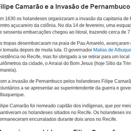
Filipe Camarão e a Invasão de Pernambuco
m 1630 os holandeses organizaram a invasão da capitania de
entro açucareiro da colônia. No dia 14 de fevereiro, uma esqu
e sessenta embarcações chegou ao litoral, trazendo cerca de 
s tropas desembarcaram na praia de Pau Amarelo, avançaram 
oi tomada depois de muita luta. O governador
Matias de Albuqu
esistência no Recife, mas foi obrigado a se retirar para um local
uilômetros da cidade, o Arraial do Bom Jesus (hoje Sítio da Tr
marela).
om a invasão de Pernambuco pelos holandeses Filipe Camarão
oluntários a se apresentar ao superintendente da guerra e gov
lbuquerque.
ilipe Camarão foi nomeado capitão dos indígenas, que por meio
antiveram os holandeses sitiados no Recife. Os holandeses in
ermaneceram encurralados durante dois anos no Recife.