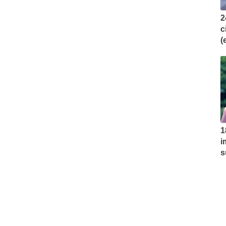
2
c
(
1
i
s