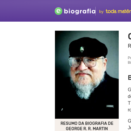
by
R
P
B
B
G
d
T
r
G
RESUMO DA BIOGRAFIA DE
J
GEORGE R. R. MARTIN