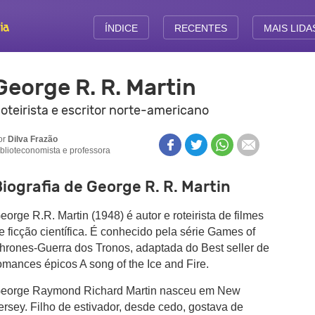
ÍNDICE
RECENTES
MAIS LIDA
George R. R. Martin
oteirista e escritor norte-americano
or
Dilva Frazão
iblioteconomista e professora
iografia de George R. R. Martin
eorge R.R. Martin (1948) é autor e roteirista de filmes
e ficção científica. É conhecido pela série Games of
hrones-Guerra dos Tronos, adaptada do Best seller de
omances épicos A song of the Ice and Fire.
eorge Raymond Richard Martin nasceu em New
ersey. Filho de estivador, desde cedo, gostava de