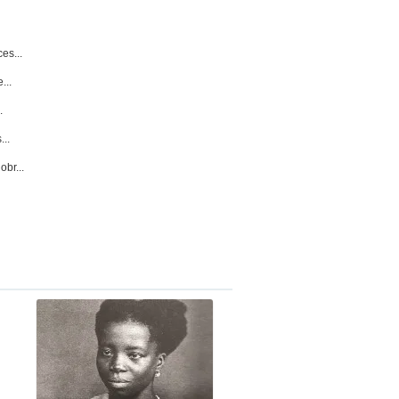
es...
...
.
..
obr...