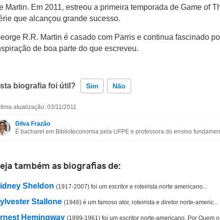
e Martin. Em 2011, estreou a primeira temporada de Game of Th
érie que alcançou grande sucesso.
eorge R.R. Martin é casado com Parris e continua fascinado po
nspiração de boa parte do que escreveu.
sta biografia foi útil?
Sim
Não
ltima atualização: 03/11/2011
Esta biografia contém informação incorreta
Dilva Frazão
É bacharel em Biblioteconomia pela UFPE e professora do ensino fundament
Esta biografia não tem a informação que procuro
Outro
eja também as biografias de:
idney Sheldon
(1917-2007) foi um escritor e roteirista norte americano...
ylvester Stallone
(1946) é um famoso ator, roteirista e diretor norte-americ...
rnest Hemingway
(1899-1961) foi um escritor norte-americano. Por Quem os