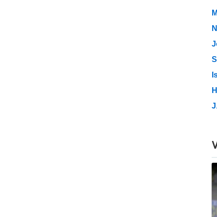
M
N
J
S
I
H
J