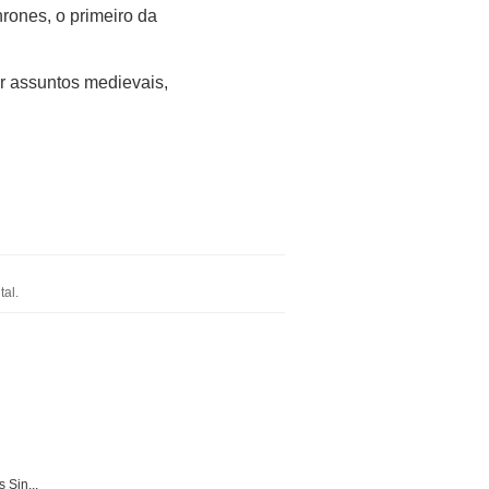
rones, o primeiro da
r assuntos medievais,
al.
 Sin...