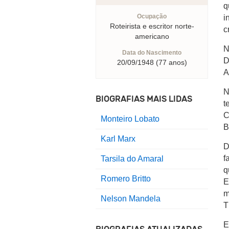
q
Ocupação
i
Roteirista e escritor norte-
c
americano
N
Data do Nascimento
D
20/09/1948 (77 anos)
A
N
BIOGRAFIAS MAIS LIDAS
t
C
Monteiro Lobato
B
Karl Marx
D
f
Tarsila do Amaral
q
Romero Britto
E
m
Nelson Mandela
T
E