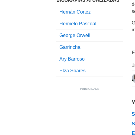
BIOGRAFIAS ATUALIZADAS
d
s
Hernán Cortez
G
Hermeto Pascoal
i
George Orwell
Garrincha
E
Ary Barroso
Ú
Elza Soares
V
S
S
E