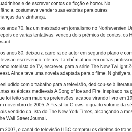
uadrinhos e de escrever contos de ficção e horror. Na
nfância, costumava vender suas estórias para outras
rianças da vizinhança.
os anos 70, fez um mestrado em jornalismo no Northwersten Univ
epois de várias tentativas, venceu dois prêmios de contos, os
ward.
os anos 80, deixou a carreira de autor em segundo plano e com
elevisão escrevendo roteiros. Também atuou em outras profissõe
omo roteirista de TV, escreveu para a série The New Twilight 
east. Ainda teve uma novela adaptada para o filme, Nightflyers
esiludido com o trabalho para a televisão, dedicou-se à literatu
antasias épicas medievais A Song of Ice and Fire, inspirado na 
ue foi feito sem maiores pretensões, acabou virando livro em 1
m novembro de 2005, A Feast for Crows, o quarto volume da séri
ais vendido da lista do The New York Times, alcançando a mes
he Wall Street Journal.
m 2007, o canal de televisão HBO comprou os direitos de transm