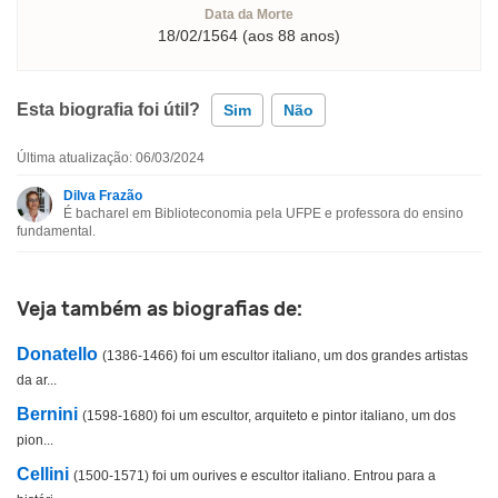
Data da Morte
18/02/1564 (aos 88 anos)
Esta biografia foi útil?
Sim
Não
Última atualização: 06/03/2024
Esta biografia contém informação incorreta
Dilva Frazão
É bacharel em Biblioteconomia pela UFPE e professora do ensino
Esta biografia não tem a informação que procuro
fundamental.
Outro
Veja também as biografias de:
Donatello
(1386-1466) foi um escultor italiano, um dos grandes artistas
da ar...
Bernini
(1598-1680) foi um escultor, arquiteto e pintor italiano, um dos
pion...
Cellini
(1500-1571) foi um ourives e escultor italiano. Entrou para a