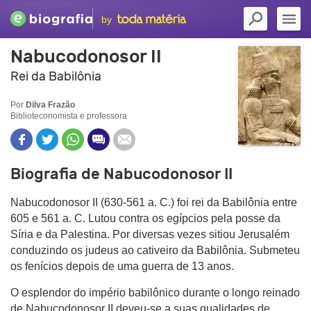
by
Nabucodonosor II
Rei da Babilônia
Por
Dilva Frazão
Biblioteconomista e professora
Biografia de Nabucodonosor II
Nabucodonosor II (630-561 a. C.) foi rei da Babilônia entre
605 e 561 a. C. Lutou contra os egípcios pela posse da
Síria e da Palestina. Por diversas vezes sitiou Jerusalém
conduzindo os judeus ao cativeiro da Babilônia. Submeteu
os fenícios depois de uma guerra de 13 anos.
O esplendor do império babilônico durante o longo reinado
de Nabucodonosor II deveu-se a suas qualidades de