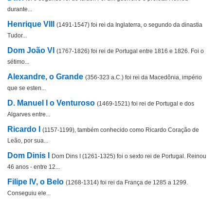
durante...
Henrique VIII
(1491-1547) foi rei da Inglaterra, o segundo da dinastia
Tudor...
Dom João VI
(1767-1826) foi rei de Portugal entre 1816 e 1826. Foi o
sétimo...
Alexandre, o Grande
(356-323 a.C.) foi rei da Macedônia, império
que se esten...
D. Manuel I o Venturoso
(1469-1521) foi rei de Portugal e dos
Algarves entre...
Ricardo I
(1157-1199), também conhecido como Ricardo Coração de
Leão, por sua...
Dom Dinis I
Dom Dins I (1261-1325) foi o sexto rei de Portugal. Reinou
46 anos - entre 12...
Filipe IV, o Belo
(1268-1314) foi rei da França de 1285 a 1299.
Conseguiu ele...