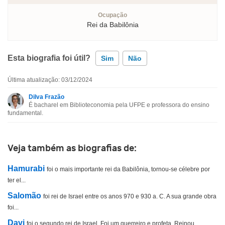
Ocupação
Rei da Babilônia
Esta biografia foi útil?
Sim
Não
Última atualização: 03/12/2024
Esta biografia contém informação incorreta
Dilva Frazão
É bacharel em Biblioteconomia pela UFPE e professora do ensino
Esta biografia não tem a informação que procuro
fundamental.
Outro
Veja também as biografias de:
Hamurabi
foi o mais importante rei da Babilônia, tornou-se célebre por
ter el...
Salomão
foi rei de Israel entre os anos 970 e 930 a. C. A sua grande obra
foi...
Davi
foi o segundo rei de Israel. Foi um guerreiro e profeta. Reinou