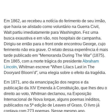
Em 1862, ao recebeu a notícia do ferimento de seu irmão,
que havia se alistado como voluntário na Guerra Civil,
Walt partiu imediatamente para Washington. Fez uma
busca exaustiva e em vão, nos hospitais de campanha.
Dirigiu-se então para o front onde encontrou George, cujo
ferimento não era grave. O relato dessa experiência é mais
tarde publicado em “Memoranda During The War” (1875).
Em 1865, com a morte trágica do presidente
Abraham
Lincoln
, Whitman escreve “When Lilacs Last in The
Dooryard Bloom’d”, uma elegia sobre o efeito da tragédia.
Em 1871, ano da emancipação dos negros e da
publicação da XIV Emenda à Constituição, que lhes deu o
direito ao voto, Whitman declamou, na Exposição
Internacional de Nova Iorque, alguns poemas inéditos,
publicados na 5ª edição de Leaves of Grass. O livro já
contava com 273 poemas. Nesse mesmo ano,