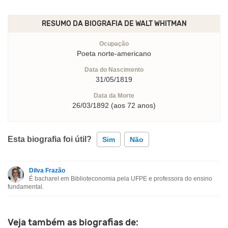
RESUMO DA BIOGRAFIA DE
WALT WHITMAN
Ocupação
Poeta norte-americano
Data do Nascimento
31/05/1819
Data da Morte
26/03/1892 (aos 72 anos)
Esta biografia foi útil?
Sim
Não
Dilva Frazão
Esta biografia contém informação incorreta
É bacharel em Biblioteconomia pela UFPE e professora do ensino
fundamental.
Esta biografia não tem a informação que procuro
Outro
Veja também as biografias de: