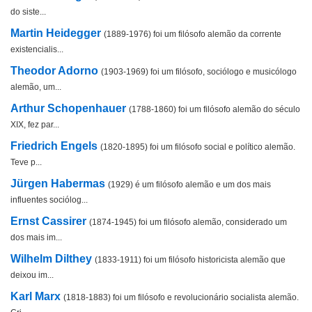
do siste...
Martin Heidegger
(1889-1976) foi um filósofo alemão da corrente
existencialis...
Theodor Adorno
(1903-1969) foi um filósofo, sociólogo e musicólogo
alemão, um...
Arthur Schopenhauer
(1788-1860) foi um filósofo alemão do século
XIX, fez par...
Friedrich Engels
(1820-1895) foi um filósofo social e político alemão.
Teve p...
Jürgen Habermas
(1929) é um filósofo alemão e um dos mais
influentes sociólog...
Ernst Cassirer
(1874-1945) foi um filósofo alemão, considerado um
dos mais im...
Wilhelm Dilthey
(1833-1911) foi um filósofo historicista alemão que
deixou im...
Karl Marx
(1818-1883) foi um filósofo e revolucionário socialista alemão.