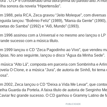
ora”. O LP é considerado uma obra-prima do partido-alto. A mús
rilha sonora da novela “Hipertensão”.
m 1988, pela RCA, Zeca gravou “Jeito Moleque”, com diversa
eguida lançou: “Boêmio Feliz” (1989), “Mania da Gente” (1990),
oetas do Samba” (1992) e “Alô, Mundo” (1993).
m 1996 assinou com a Universal e no mesmo ano lançou o LP “
rande sucesso com a música título.
m 1999 lançou o CD “Zeca Pagodinho ao Vivo”, que vendeu ma
ópias. No ano seguinte, lançou o disco “Água da Minha Sede”.
 música “Alto Lá”, composta em parceria com Sombrinha e Arlin
ovela O Clone, e a música “Jura”, de autoria de Sinhô, foi tema
osa”.
m 2002, Zeca lançou o CD “Deixa a Vida Me Levar”, que contou
elha Guarda da Portela. A faixa título de autoria de Serginho Mer
Caviar fez grande sucesso. O CD ganhou o Grammy Latino de