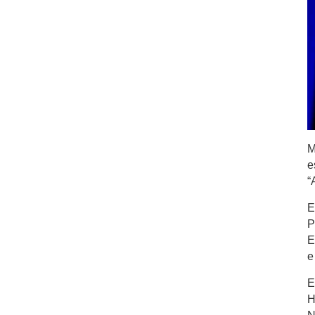
M
e
“
E
P
E
E
H