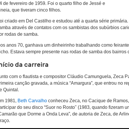
4 de fevereiro de 1959. Foi o quarto filho de Jessé e
rineia, que tiveram cinco filhos.
oi criado em Del Castilho e estudou até a quarta série primári
amba através de contatos com os sambistas dos subúrbios cari
or rodas de samba.
os anos 70, ganhava um dinheirinho trabalhando como feirante
icho. Estava sempre presente nas rodas de samba dos bairros de
nício da carreira
unto com o flautista e compositor Cláudio Camunguela, Zeca P
rimeira canção gravada, a música “Amargura”, que entrou no re
e Quintal.
m 1981,
Beth Carvalho
conheceu Zeca, no Cacique de Ramos, 
articipar do seu disco “Suor no Rosto" (1983, quando fizeram 
Camarão que Dorme a Onda Leva”, de autoria de Zeca, de Arli
raço.