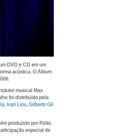
ou um DVD e CD em um
forma acústica. O Álbum
2006.
rodutor musical Max
o foi distribuído pela
la
,
Ivan Lins
,
Gilberto Gil
ém produzido por Rildo
articipação especial de