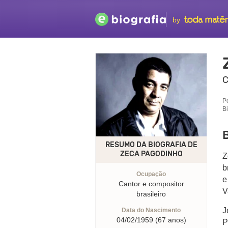
by
C
P
B
RESUMO DA BIOGRAFIA DE
ZECA PAGODINHO
Z
b
Ocupação
e
Cantor e compositor
V
brasileiro
J
Data do Nascimento
04/02/1959 (67 anos)
P