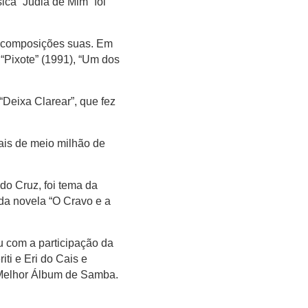
ica “Judia de Mim” foi
s composições suas. Em
 “Pixote” (1991), “Um dos
Deixa Clarear”, que fez
is de meio milhão de
do Cruz, foi tema da
 da novela “O Cravo e a
 com a participação da
iti e Eri do Cais e
 Melhor Álbum de Samba.