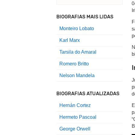
0
I
BIOGRAFIAS MAIS LIDAS
F
Monteiro Lobato
s
p
Karl Marx
N
Tarsila do Amaral
b
Romero Britto
I
Nelson Mandela
J
p
BIOGRAFIAS ATUALIZADAS
d
E
Hernán Cortez
p
Hermeto Pascoal
“
B
George Orwell