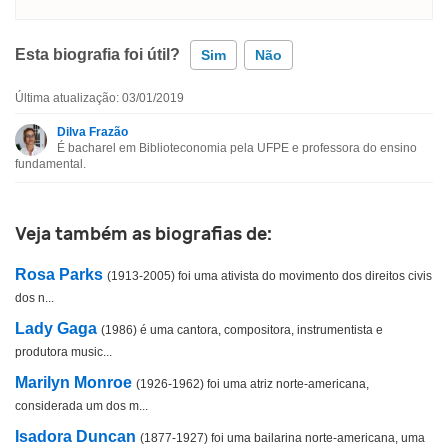
Esta biografia foi útil?
Sim
Não
Última atualização: 03/01/2019
Esta biografia contém informação incorreta
Dilva Frazão
É bacharel em Biblioteconomia pela UFPE e professora do ensino
Esta biografia não tem a informação que procuro
fundamental.
Outro
Veja também as biografias de:
Rosa Parks
(1913-2005) foi uma ativista do movimento dos direitos civis
dos n...
Lady Gaga
(1986) é uma cantora, compositora, instrumentista e
produtora music...
Marilyn Monroe
(1926-1962) foi uma atriz norte-americana,
considerada um dos m...
Isadora Duncan
(1877-1927) foi uma bailarina norte-americana, uma